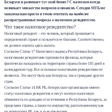
Беларуси и развивает тут свой бизнес? С налогами всегда
Халва
возникает множество вопросов и нюансов. Сегодня МТБлог
максимально просто и точно ответить на наиболее
Онлайн-обменник
распространенные вопросы о налоговом резидентстве.
Что такое налоговое резидентство?
Премиальный сервис Prime Line
Налоговый резидент – это человек, который проживает в
определенной стране и пользуется ее благами. Соответственно,
Мобильный банк MOBY
он должен платить здесь налоги.
Согласно Статье 17 Налогового кодекса Республики Беларусь,
Потребительский кредит
налоговыми резидентами признаются физлица, которые
фактически находились на территории страны более 183 дней в
Карта КАКТУС
календарном году. Все остальные налоговыми резидентами не
являются. Это могут быть как белорусы, так и граждане других
Продукты для Бизнеса
стран.
Согласно Статье 14 НК РБ, белорусские организации имеют
статус налоговых резидентов и несут полную налоговую
обязанность по доходам от источников в Республике Беларусь, за
пределами страны, а также по имуществу, расположенному как
на территории РБ, так и за ее пределами.