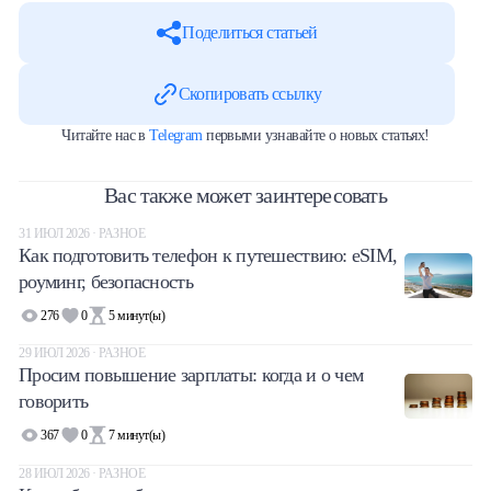
Поделиться статьей
Скопировать ссылку
Читайте нас в
Telegram
первыми узнавайте о новых статьях!
Вас также может заинтересовать
31 ИЮЛ 2026 · РАЗНОЕ
Как подготовить телефон к путешествию: eSIM,
роуминг, безопасность
276
0
5
минут(ы)
29 ИЮЛ 2026 · РАЗНОЕ
Просим повышение зарплаты: когда и о чем
говорить
367
0
7
минут(ы)
28 ИЮЛ 2026 · РАЗНОЕ