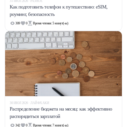
31 ИЮЛ 2026 · РАЗНОЕ
Как подготовить телефон к путешествию: eSIM,
роуминг, безопасность
309
0
Время чтения:
5
минут(-ы)
30 ИЮЛ 2026 · ЛАЙФХАКИ
Распределение бюджета на месяц: как эффективно
распорядиться зарплатой
342
0
Время чтения:
7
минут(-ы)