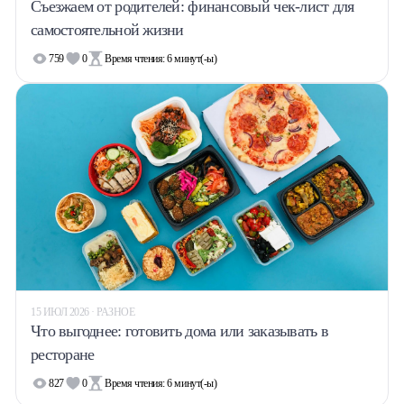
Съезжаем от родителей: финансовый чек-лист для
самостоятельной жизни
759
0
Время чтения:
6
минут(-ы)
15 ИЮЛ 2026 · РАЗНОЕ
Что выгоднее: готовить дома или заказывать в
ресторане
827
0
Время чтения:
6
минут(-ы)