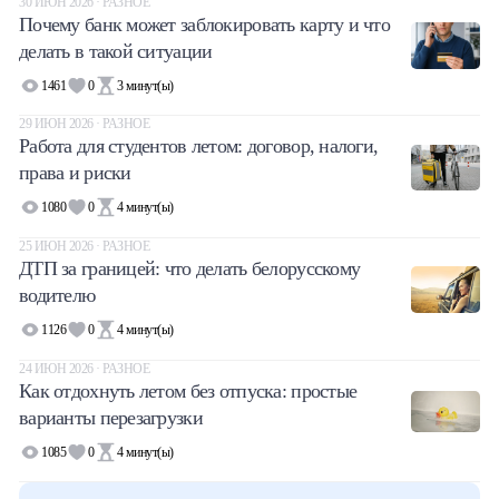
30 ИЮН 2026 · РАЗНОЕ
Почему банк может заблокировать карту и что
делать в такой ситуации
1461
0
3
минут(ы)
29 ИЮН 2026 · РАЗНОЕ
Работа для студентов летом: договор, налоги,
права и риски
1080
0
4
минут(ы)
25 ИЮН 2026 · РАЗНОЕ
ДТП за границей: что делать белорусскому
водителю
1126
0
4
минут(ы)
24 ИЮН 2026 · РАЗНОЕ
Как отдохнуть летом без отпуска: простые
варианты перезагрузки
1085
0
4
минут(ы)