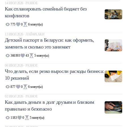
14 ИЮЛ 2026 · РАЗНОЕ
Как спланировать семейный бюджет без
конфликтов
775
0
6
минут(ы)
13 ИЮЛ 2026 · ЛАЙФХАКИ
Детский паспорт в Беларуси: как оформить,
заменить и сколько это занимает
360393
43
5
минут(ы)
06 ИЮЛ 2026 · РАЗНОЕ
Что делать, если резко выросли расходы бизнеса:
10 решений
877
0
6
минут(ы)
02 ИЮЛ 2026 · РАЗНОЕ
Как давать деньги в долг друзьям и близким
правильно и безопасно
1183
0
5
минут(ы)