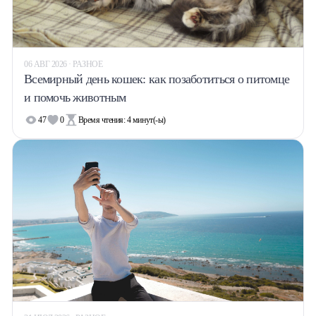
Халва
Онлайн-обменник
06 АВГ 2026 · РАЗНОЕ
Всемирный день кошек: как позаботиться о питомце
Премиальный сервис Prime Line
и помочь животным
47
0
Время чтения:
4
минут(-ы)
Мобильный банк MOBY
Потребительский кредит
Карта КАКТУС
Продукты для Бизнеса