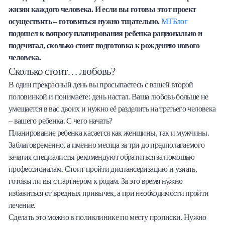
жизни каждого человека. И если вы готовы этот проект
Халва
осуществить – готовиться нужно тщательно.
МТБлог
подошел к вопросу планирования ребенка рационально и
Онлайн-обменник
подсчитал, сколько стоит подготовка к рождению нового
человека.
Премиальный сервис Prime Line
Сколько стоит… любовь?
В один прекрасный день вы просыпаетесь с вашей второй
Мобильный банк MOBY
половинкой и понимаете: день настал. Ваша любовь больше не
умещается в вас двоих и нужно её разделить на третьего человека
Потребительский кредит
– вашего ребенка. С чего начать?
Планирование ребенка касается как женщины, так и мужчины.
Карта КАКТУС
Заблаговременно, а именно месяца за три до предполагаемого
зачатия специалисты рекомендуют обратиться за помощью
Продукты для Бизнеса
профессионалам. Стоит пройти диспансеризацию и узнать,
готовы ли вы с партнером к родам. За это время нужно
избавиться от вредных привычек, а при необходимости пройти
лечение.
Сделать это можно в поликлинике по месту прописки. Нужно