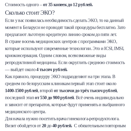
Стоимость одного –
от 35 копеек до 12 рублей.
Сколько стоит ЭКО?
Если у вас появилась необходимость сделать ЭКО, то на данный
момент в Беларуси не проводят такой процедуры бесплатно. Зато
предлагают льготную кредитную линию сроком до пяти лет.
В стране восемь медицинских центров с программами ЭКО,
которые используют современные технологии. Это и ICSI, IMSI,
криоконсервация. Одним словом, всевозможные виды
репродуктивной медицины. Если округлить среднюю стоимость
— выйдет около
4 тысяч рублей.
Как правило, процедуру ЭКО подразделяют на три этапа. В
среднем по белорусским клиникам первый этап стоит около
1400-1500 рублей
, второй
от тысячи до трёх тысяч рублей
,
последний этап
от 550 до 900 рублей
. Всё очень индивидуально
и зависит от препаратов, которые будут применять и выбранного
медицинского центра.
Для начала нужно посетить врача гинеколога-репродуктолога.
Визит обойдется от
20
до
40 рублей.
С обязательным повторным