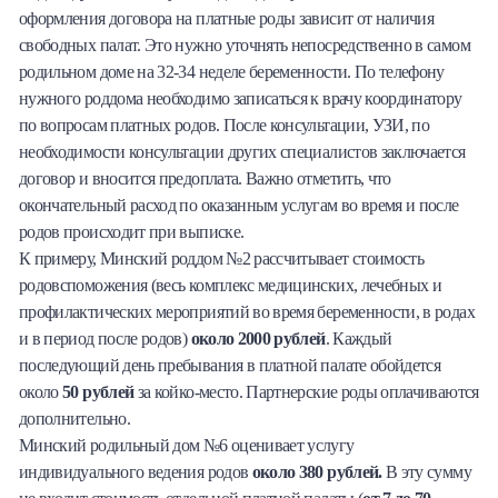
оформления договора на платные роды зависит от наличия
свободных палат. Это нужно уточнять непосредственно в самом
родильном доме на 32-34 неделе беременности. По телефону
нужного роддома необходимо записаться к врачу координатору
по вопросам платных родов. После консультации, УЗИ, по
необходимости консультации других специалистов заключается
договор и вносится предоплата. Важно отметить, что
окончательный расход по оказанным услугам во время и после
родов происходит при выписке.
К примеру, Минский роддом №2 рассчитывает стоимость
родовспоможения (весь комплекс медицинских, лечебных и
профилактических мероприятий во время беременности, в родах
и в период после родов)
около 2000 рублей
. Каждый
последующий день пребывания в платной палате обойдется
около
50 рублей
за койко-место. Партнерские роды оплачиваются
дополнительно.
Минский родильный дом №6 оценивает услугу
индивидуального ведения родов
около 380 рублей.
В эту сумму