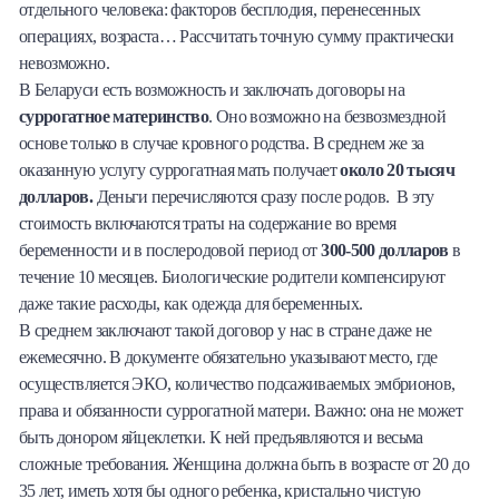
отдельного человека: факторов бесплодия, перенесенных
операциях, возраста… Рассчитать точную сумму практически
невозможно.
В Беларуси есть возможность и заключать договоры на
суррогатное материнство
. Оно возможно на безвозмездной
основе только в случае кровного родства. В среднем же за
оказанную услугу суррогатная мать получает
около 20 тысяч
долларов.
Деньги перечисляются сразу после родов. В эту
стоимость включаются траты на содержание во время
беременности и в послеродовой период от
300-500 долларов
в
течение 10 месяцев. Биологические родители компенсируют
даже такие расходы, как одежда для беременных.
В среднем заключают такой договор у нас в стране даже не
ежемесячно. В документе обязательно указывают место, где
осуществляется ЭКО, количество подсаживаемых эмбрионов,
права и обязанности суррогатной матери. Важно: она не может
быть донором яйцеклетки. К ней предъявляются и весьма
сложные требования. Женщина должна быть в возрасте от 20 до
35 лет, иметь хотя бы одного ребенка, кристально чистую