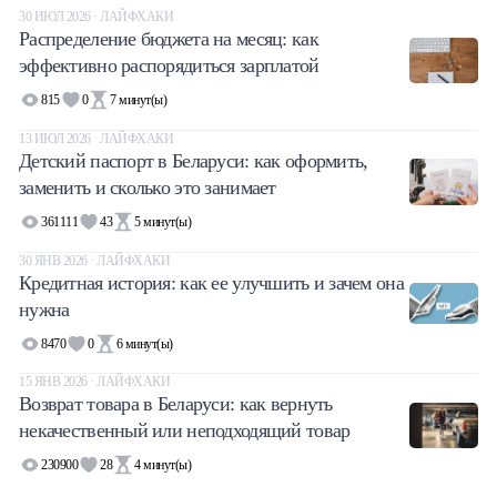
30 ИЮЛ 2026 · ЛАЙФХАКИ
Распределение бюджета на месяц: как
эффективно распорядиться зарплатой
815
0
7
минут(ы)
13 ИЮЛ 2026 · ЛАЙФХАКИ
Детский паспорт в Беларуси: как оформить,
заменить и сколько это занимает
361111
43
5
минут(ы)
30 ЯНВ 2026 · ЛАЙФХАКИ
Кредитная история: как ее улучшить и зачем она
нужна
8470
0
6
минут(ы)
15 ЯНВ 2026 · ЛАЙФХАКИ
Возврат товара в Беларуси: как вернуть
некачественный или неподходящий товар
230900
28
4
минут(ы)