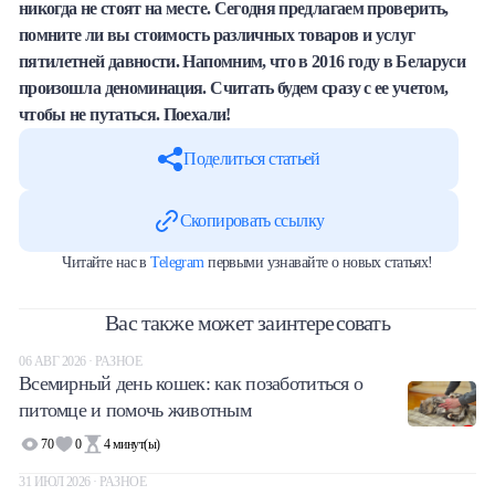
никогда не стоят на месте. Сегодня предлагаем проверить,
Халва
помните ли вы стоимость различных товаров и услуг
пятилетней давности. Напомним, что в 2016 году в Беларуси
Онлайн-обменник
произошла деноминация. Считать будем сразу с ее учетом,
чтобы не путаться. Поехали!
Премиальный сервис Prime Line
Поделиться статьей
Мобильный банк MOBY
Скопировать ссылку
Потребительский кредит
Читайте нас в
Telegram
первыми узнавайте о новых статьях!
Карта КАКТУС
Вас также может заинтересовать
Продукты для Бизнеса
06 АВГ 2026 · РАЗНОЕ
Всемирный день кошек: как позаботиться о
питомце и помочь животным
70
0
4
минут(ы)
31 ИЮЛ 2026 · РАЗНОЕ