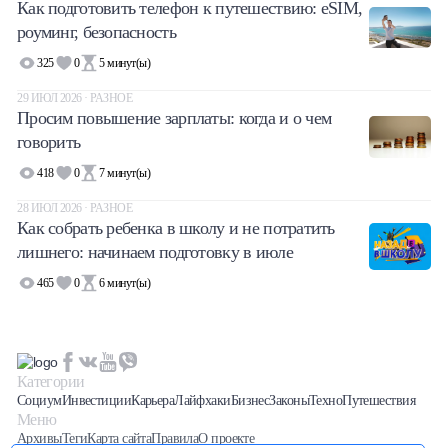
Как подготовить телефон к путешествию: eSIM,
роуминг, безопасность
325
0
5
минут(ы)
29 ИЮЛ 2026 · РАЗНОЕ
Просим повышение зарплаты: когда и о чем
говорить
418
0
7
минут(ы)
28 ИЮЛ 2026 · РАЗНОЕ
Как собрать ребенка в школу и не потратить
лишнего: начинаем подготовку в июле
465
0
6
минут(ы)
Категории
Социум
Инвестиции
Карьера
Лайфхаки
Бизнес
Законы
Техно
Путешествия
Меню
Архивы
Теги
Карта сайта
Правила
О проекте