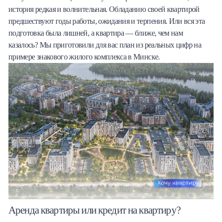
история редкая и волнительная. Обладанию своей квартирой
Халва
предшествуют годы работы, ожидания и терпения. Или вся эта
подготовка была лишней, а квартира — ближе, чем нам
Онлайн-обменник
казалось? Мы приготовили для вас план из реальных цифр на
примере знакового жилого комплекса в Минске.
Премиальный сервис Prime Line
Мобильный банк MOBY
Потребительский кредит
Карта КАКТУС
Продукты для Бизнеса
Аренда квартиры или кредит на квартиру?