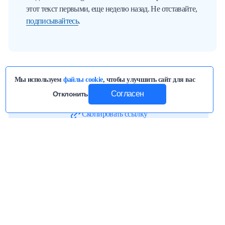
этот текст первыми, еще неделю назад. Не отставайте,
подписывайтесь
.
Мы используем
файлы cookie
, чтобы улучшить сайт для вас
Поделиться статьей
Согласен
Отклонить
Скопировать ссылку
Читайте нас в
Telegram
первыми узнавайте о новых статьях!
Вас также может заинтересовать
24 МАР 2026 · СОЦИУМ
Как подготовить автомобиль к смене сезона:
советы по подготовке машины к лету
5932
0
3
минут(ы)