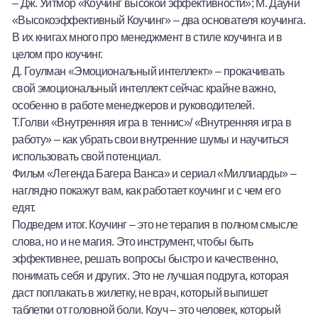
– Дж. Уитмор «Коучинг высокой эффективности»; М. Дауни
«Высокоэффективный Коучинг» – два основателя коучинга.
В их книгах много про менеджмент в стиле коучинга и в
целом про коучинг.
Д. Гоулман «Эмоциональный интеллект» – прокачивать
свой эмоциональный интеллект сейчас крайне важно,
особенно в работе менеджеров и руководителей.
Т.Голви «Внутренняя игра в теннис»/ «Внутренняя игра в
работу» – как убрать свои внутренние шумы и научиться
использовать свой потенциал.
Фильм «Легенда Багера Ванса» и сериал «Миллиарды» –
наглядно покажут вам, как работает коучинг и с чем его
едят.
Подведем итог. Коучинг – это не терапия в полном смысле
слова, но и не магия. Это инструмент, чтобы быть
эффективнее, решать вопросы быстро и качественно,
понимать себя и других. Это не лучшая подруга, которая
даст поплакать в жилетку, не врач, который выпишет
таблетки от головной боли. Коуч – это человек, который