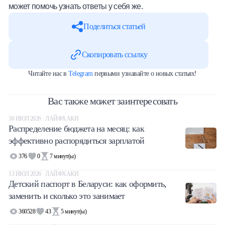
может помочь узнать ответы у себя же.
Поделиться статьей
Скопировать ссылку
Читайте нас в
Telegram
первыми узнавайте о новых статьях!
Вас также может заинтересовать
30 ИЮЛ 2026 · ЛАЙФХАКИ
Распределение бюджета на месяц: как
эффективно распорядиться зарплатой
376
0
7
минут(ы)
13 ИЮЛ 2026 · ЛАЙФХАКИ
Детский паспорт в Беларуси: как оформить,
заменить и сколько это занимает
360528
43
5
минут(ы)