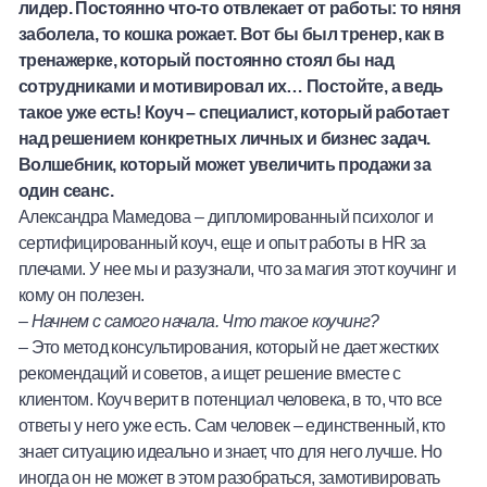
лидер. Постоянно что-то отвлекает от работы: то няня
Халва
заболела, то кошка рожает. Вот бы был тренер, как в
тренажерке, который постоянно стоял бы над
Онлайн-обменник
сотрудниками и мотивировал их… Постойте, а ведь
такое уже есть! Коуч – специалист, который работает
Премиальный сервис Prime Line
над решением конкретных личных и бизнес задач.
Волшебник, который может увеличить продажи за
Мобильный банк MOBY
один сеанс.
Александра Мамедова – дипломированный психолог и
Потребительский кредит
сертифицированный коуч, еще и опыт работы в HR за
плечами. У нее мы и разузнали, что за магия этот коучинг и
кому он полезен.
Карта КАКТУС
–
Начнем с самого начала. Что такое коучинг?
– Это метод консультирования, который не дает жестких
Продукты для Бизнеса
рекомендаций и советов, а ищет решение вместе с
клиентом. Коуч верит в потенциал человека, в то, что все
ответы у него уже есть. Сам человек – единственный, кто
знает ситуацию идеально и знает, что для него лучше. Но
иногда он не может в этом разобраться, замотивировать