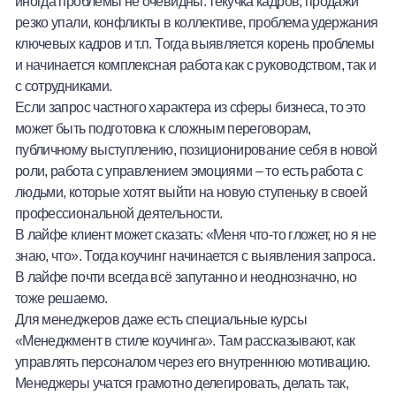
иногда проблемы не очевидны: текучка кадров, продажи
резко упали, конфликты в коллективе, проблема удержания
ключевых кадров и т.п. Тогда выявляется корень проблемы
и начинается комплексная работа как с руководством, так и
с сотрудниками.
Если запрос частного характера из сферы бизнеса, то это
может быть подготовка к сложным переговорам,
публичному выступлению, позиционирование себя в новой
роли, работа с управлением эмоциями – то есть работа с
людьми, которые хотят выйти на новую ступеньку в своей
профессиональной деятельности.
В лайфе клиент может сказать: «Меня что-то гложет, но я не
знаю, что». Тогда коучинг начинается с выявления запроса.
В лайфе почти всегда всё запутанно и неоднозначно, но
тоже решаемо.
Для менеджеров даже есть специальные курсы
«Менеджмент в стиле коучинга». Там рассказывают, как
управлять персоналом через его внутреннюю мотивацию.
Менеджеры учатся грамотно делегировать, делать так,