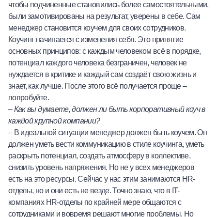
чтобы подчиненные становились более самостоятельными,
были замотивированы на результат, уверены в себе. Сам
менеджер становится коучем для своих сотрудников.
Коучинг начинается с изменения себя. Это принятие
основных принципов: с каждым человеком всё в порядке,
потенциал каждого человека безграничен, человек не
нуждается в критике и каждый сам создаёт свою жизнь и
знает, как лучше. После этого всё получается проще –
попробуйте.
–
Как вы думаете, должен ли быть корпоративный коуч в
каждой крупной компании?
– В идеальной ситуации менеджер должен быть коучем. Он
должен уметь вести коммуникацию в стиле коучинга, уметь
раскрыть потенциал, создать атмосферу в коллективе,
снизить уровень напряжения. Но не у всех менеджеров
есть на это ресурсы. Сейчас у нас этим занимаются HR-
отделы, но и они есть не везде. Точно знаю, что в IT-
компаниях HR-отделы по крайней мере общаются с
сотрудниками и вовремя решают многие проблемы. Но