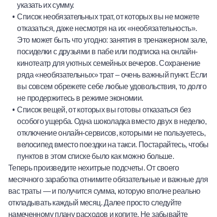
указать их сумму.
Список необязательных трат, от которых вы не можете
отказаться, даже несмотря на их «необязательность».
Это может быть что угодно: занятия в тренажерном зале,
посиделки с друзьями в пабе или подписка на онлайн-
кинотеатр для уютных семейных вечеров. Сохранение
ряда «необязательных» трат – очень важный пункт. Если
вы совсем обрежете себе любые удовольствия, то долго
не продержитесь в режиме экономии.
Список вещей, от которых вы готовы отказаться без
особого ущерба. Одна шоколадка вместо двух в неделю,
отключение онлайн-сервисов, которыми не пользуетесь,
велосипед вместо поездки на такси. Постарайтесь, чтобы
пунктов в этом списке было как можно больше.
Теперь произведите нехитрые подсчеты. От своего
месячного заработка отнимите обязательные и важные для
вас траты — и получится сумма, которую вполне реально
откладывать каждый месяц. Далее просто следуйте
намеченному плану расходов и копите. Не забывайте