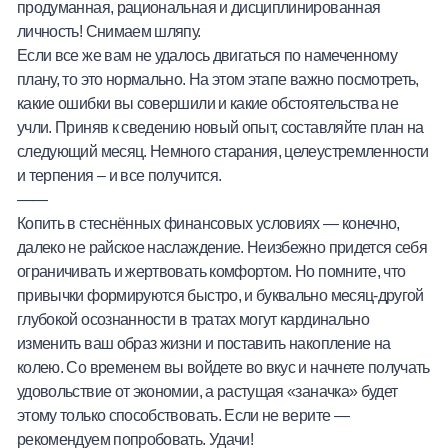
продуманная, рациональная и дисциплинированная
личность! Снимаем шляпу.
Если все же вам не удалось двигаться по намеченному
плану, то это нормально. На этом этапе важно посмотреть,
какие ошибки вы совершили и какие обстоятельства не
учли. Приняв к сведению новый опыт, составляйте план на
следующий месяц. Немного старания, целеустремленности
и терпения – и все получится.
——
Копить в стеснённых финансовых условиях — конечно,
далеко не райское наслаждение. Неизбежно придется себя
ограничивать и жертвовать комфортом. Но помните, что
привычки формируются быстро, и буквально месяц-другой
глубокой осознанности в тратах могут кардинально
изменить ваш образ жизни и поставить накопление на
колею. Со временем вы войдете во вкус и начнете получать
удовольствие от экономии, а растущая «заначка» будет
этому только способствовать. Если не верите —
рекомендуем попробовать. Удачи!