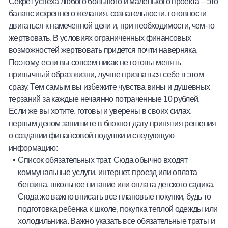
Секрет успеха любого большого и маленького проекта – это
баланс искреннего желания, сознательности, готовности
двигаться к намеченной цели и, при необходимости, чем-то
жертвовать. В условиях ограниченных финансовых
возможностей жертвовать придется почти наверняка.
Поэтому, если вы совсем никак не готовы менять
привычный образ жизни, лучше признаться себе в этом
сразу. Тем самым вы избежите чувства вины и душевных
терзаний за каждые нечаянно потраченные 10 рублей.
Если же вы хотите, готовы и уверены в своих силах,
первым делом запишите в блокнот дату принятия решения
о создании финансовой подушки и следующую
информацию:
Список обязательных трат. Сюда обычно входят
коммунальные услуги, интернет, проезд или оплата
бензина, школьное питание или оплата детского садика.
Сюда же важно вписать все плановые покупки, будь то
подготовка ребенка к школе, покупка теплой одежды или
холодильника. Важно указать все обязательные траты и