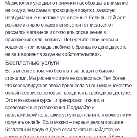
Маркетологи уже давно приучили нас обращать внимание
на скидки, тем самым провоцируя покупки, зачастую
необдуманные и не такие уж и важные. Если вы сейчас в
режиме активного накопления, стоит отписаться от
рассылок магазинов и отключить оповещения в
приложениях для шопинга. Поберегите свои нервы и
кошелек – три помады любимого бренда по цене двух это
не ваш вариант в заданных обстоятельствах.
Бесплатные услуги
Есть мнение о том, что бесплатные вещи не бывают
стоящими. Мы рискнем с этим не согласиться. Тем более,
что коронавирусная эпоха привнесла в наш мир множество
онлайн-сервисов, которые находятся в свободном доступе.
Это и языковые курсы, и тренировки, и книги, и
всевозможные развлечения. Подумайте и
проанализируйте, за какие услуги вы платите и можно ли их
получать онлайн. Если можно – первым делом поищите
бесплатный продукт. Даже если такого не найдется, не
сомневайтесь, что наткнетесь на вариант, который будет