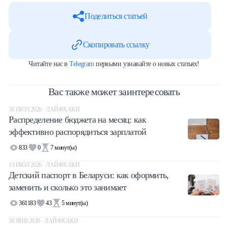
Поделиться статьей
Скопировать ссылку
Читайте нас в
Telegram
первыми узнавайте о новых статьях!
Вас также может заинтересовать
30 ИЮЛ 2026 · ЛАЙФХАКИ
Распределение бюджета на месяц: как
эффективно распорядиться зарплатой
833
0
7
минут(ы)
13 ИЮЛ 2026 · ЛАЙФХАКИ
Детский паспорт в Беларуси: как оформить,
заменить и сколько это занимает
361183
43
5
минут(ы)
30 ЯНВ 2026 · ЛАЙФХАКИ