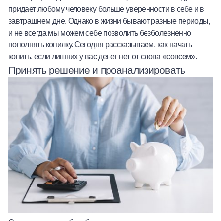
придает любому человеку больше уверенности в себе и в
Халва
завтрашнем дне. Однако в жизни бывают разные периоды,
и не всегда мы можем себе позволить безболезненно
Онлайн-обменник
пополнять копилку. Сегодня рассказываем, как начать
копить, если лишних у вас денег нет от слова «совсем».
Премиальный сервис Prime Line
Принять решение и проанализировать
Мобильный банк MOBY
Потребительский кредит
Карта КАКТУС
Продукты для Бизнеса