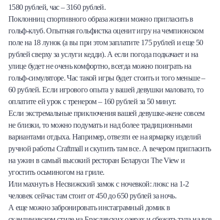
1580 рублей, час – 3160 рублей.
Поклонниц спортивного образа жизни можно пригласить в
гольф-клуб. Опытная гольфистка оценит игру на чемпионском
поле на 18 лунок (а вы при этом заплатите 175 рублей и еще 50
рублей сверху за услуги кедди). А если погода подкачает и на
улице будет не очень комфортно, всегда можно поиграть на
гольф-симуляторе. Час такой игры будет стоить и того меньше –
60 рублей. Если игрового опыта у вашей девушки маловато, то
оплатите ей урок с тренером – 160 рублей за 50 минут.
Если экстремальные приключения вашей девушке-жене совсем
не близки, то можно подумать и над более традиционными
вариантами отдыха. Например, отвезти ее на ярмарку изделий
ручной работы Craftmall и скупить там все. А вечером пригласить
на ужин в самый высокий ресторан Беларуси The View и
угостить осьминогом на гриле.
Или махнуть в Несвижский замок с ночевкой: люкс на 1-2
человек сейчас там стоит от 450 до 650 рублей за ночь.
А еще можно забронировать инстаграмный домик в
скандинавском стиле на Браславских озерах и сбежать туда на все