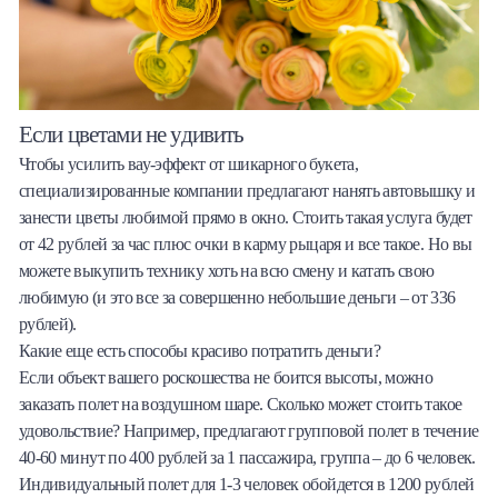
Если цветами не удивить
Чтобы усилить вау-эффект от шикарного букета,
специализированные компании предлагают нанять автовышку и
занести цветы любимой прямо в окно. Стоить такая услуга будет
от 42 рублей за час плюс очки в карму рыцаря и все такое. Но вы
можете выкупить технику хоть на всю смену и катать свою
любимую (и это все за совершенно небольшие деньги – от 336
рублей).
Какие еще есть способы красиво потратить деньги?
Если объект вашего роскошества не боится высоты, можно
заказать полет на воздушном шаре. Сколько может стоить такое
удовольствие? Например, предлагают групповой полет в течение
40-60 минут по 400 рублей за 1 пассажира, группа – до 6 человек.
Индивидуальный полет для 1-3 человек обойдется в 1200 рублей