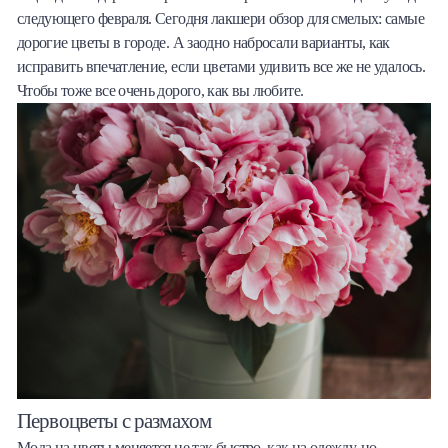
следующего февраля. Сегодня лакшери обзор для смелых: самые
Халва
дорогие цветы в городе. А заодно набросали варианты, как
исправить впечатление, если цветами удивить все же не удалось.
Онлайн-обменник
Чтобы тоже все очень дорого, как вы любите.
Премиальный сервис Prime Line
Мобильный банк MOBY
Потребительский кредит
Карта КАКТУС
Продукты для Бизнеса
Первоцветы с размахом
Мода на цветы меняется не так быстро, как на одежду, но