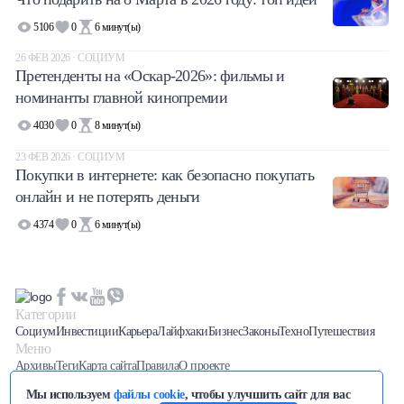
5106
0
6
минут(ы)
26 ФЕВ 2026 · СОЦИУМ
Претенденты на «Оскар-2026»: фильмы и
номинанты главной кинопремии
4030
0
8
минут(ы)
23 ФЕВ 2026 · СОЦИУМ
Покупки в интернете: как безопасно покупать
онлайн и не потерять деньги
4374
0
6
минут(ы)
Категории
Социум
Инвестиции
Карьера
Лайфхаки
Бизнес
Законы
Техно
Путешествия
Меню
Архивы
Теги
Карта сайта
Правила
О проекте
Последние новости вы можете отслеживать на нашем
Телеграм
Мы используем
файлы cookie
, чтобы улучшить сайт для вас
канале