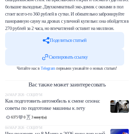
большие выходные. Двухкомнатный эко-домик с окнами в пол
стоит всего-то 360 рублей в сутки. И обязательно забронируйте
панорамную сауну на дровах с уличной купелью: она обойдется в
270 рублей за 2 часа, но впечатлений оставит на миллион.
Поделиться статьей
Скопировать ссылку
Читайте нас в
Telegram
первыми узнавайте о новых статьях!
Вас также может заинтересовать
24 МАР 2026 · СОЦИУМ
Как подготовить автомобиль к смене сезона:
советы по подготовке машины к лету
6375
0
3
минут(ы)
04 МАР 2026 · СОЦИУМ
Что подарить на 8 Марта в 2026 году: топ идей