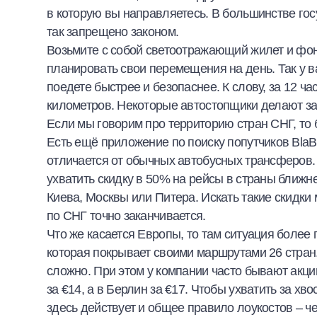
в которую вы направляетесь. В большинстве госу
так запрещено законом.
Возьмите с собой светоотражающий жилет и фона
планировать свои перемещения на день. Так у в
поедете быстрее и безопаснее. К слову, за 12 ч
километров. Некоторые автостопщики делают за 
Если мы говорим про территорию стран СНГ, то
Есть ещё приложение по поиску попутчиков BlaBl
отличается от обычных автобусных трансферов. 
ухватить скидку в 50% на рейсы в страны ближн
Киева, Москвы или Питера. Искать такие скидки 
по СНГ точно заканчивается.
Что же касается Европы, то там ситуация более 
которая покрывает своими маршрутами 26 стран. 
сложно. При этом у компании часто бывают акци
за €14, а в Берлин за €17. Чтобы ухватить за х
здесь действует и общее правило лоукостов – ч