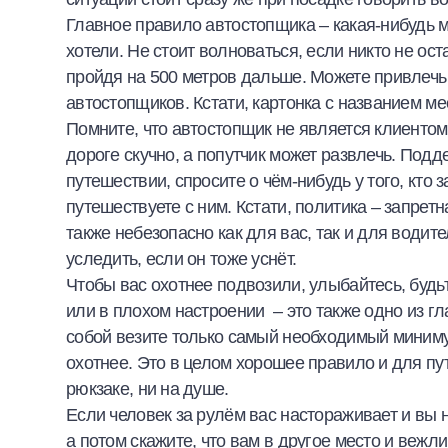
Главное правило автостопщика – какая-нибудь м
хотели. Не стоит волноваться, если никто не ос
пройдя на 500 метров дальше. Можете привлечь 
автостопщиков. Кстати, картонка с названием м
Помните, что автостопщик не является клиентом
дороге скучно, а попутчик может развлечь. Подд
путешествии, спросите о чём-нибудь у того, кто 
путешествуете с ним. Кстати, политика – запретн
также небезопасно как для вас, так и для водит
уследить, если он тоже уснёт.
Чтобы вас охотнее подвозили, улыбайтесь, будь
или в плохом настроении – это также одно из гл
собой везите только самый необходимый минимум
охотнее. Это в целом хорошее правило и для пут
рюкзаке, ни на душе.
Если человек за рулём вас настораживает и вы не
а потом скажите, что вам в другое место и вежл