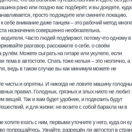
ашина рано или поздно вас подберёт, и вы доедете, куда
танавливается, просто подождите или смените локацию,
к себе внимание даже танцем – это рабочий метод многи
еста назначения совершенно необязательна.
 водителя. Часто людей подбирают, потому что одному в
ерживайте разговор, расскажите о себе, о своём
за рулём. Можете сыграть на гитаре или укулеле, если
ая тема в автостопе. Спать тоже нельзя – это неэтично, а
еля, ведь в таком случае вы как минимум можете не
те чисты и опрятны. И никогда не ловите машину голодн
авных правил. Голодных, грязных и злых никто не любит.
 вещей. Так и вам будет удобнее, и подвозить будут
ешествий, и для жизни: не возите с собой барахла ни в
 хотите ехать с ним, первыми уточните у него, куда он ед
иво попрощайтесь. Узнайте, разрешён ли автостоп в стран