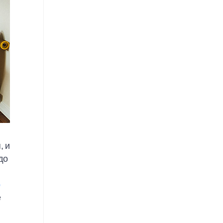
, и
до
е