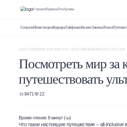
О проекте
Правила
Теги
Архивы
Социум
Инвестиции
Карьера
Лайфхаки
Бизнес
Законы
Техно
Путешес
ДАТА СОЗДАНИЯ: 13.09.2019 17:04 · ДАТА ОБНОВЛЕНИЯ: 05.05.2023 12:04
Посмотреть мир за 
путешествовать ул
8471
22
Время чтения:
8
минут (-ы)
Что такое настоящее путешествие – all-inclusive