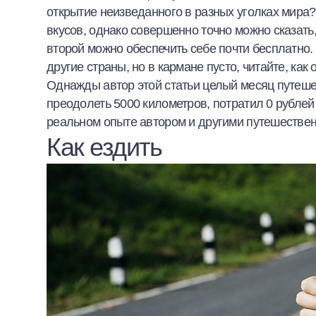
открытие неизведанного в разных уголках мира?
Халва
вкусов, однако совершенно точно можно сказать,
второй можно обеспечить себе почти бесплатно. 
Онлайн-обменник
другие страны, но в кармане пусто, читайте, как
Однажды автор этой статьи целый месяц путешес
Премиальный сервис Prime Line
преодолеть 5000 километров, потратил 0 рублей
Мобильный банк MOBY
реальном опыте автором и другими путешествен
Как ездить
Потребительский кредит
Карта КАКТУС
Продукты для Бизнеса