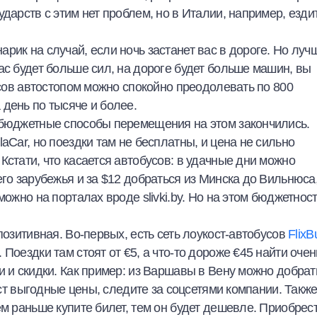
дарств с этим нет проблем, но в Италии, например, езди
рик на случай, если ночь застанет вас в дороге. Но луч
ас будет больше сил, на дороге будет больше машин, вы
асов автостопом можно спокойно преодолевать по 800
день по тысяче и более.
 бюджетные способы перемещения на этом закончились.
aCar, но поездки там не бесплатны, и цена не сильно
Кстати, что касается автобусов: в удачные дни можно
его зарубежья и за $12 добраться из Минска до Вильнюса
можно на порталах вроде slivki.by. Но на этом бюджетнос
позитивная. Во-первых, есть сеть лоукост-автобусов
FlixB
Поездки там стоят от €5, а что-то дороже €45 найти очен
и и скидки. Как пример: из Варшавы в Вену можно добрат
вост выгодные цены, следите за соцсетями компании. Такж
ем раньше купите билет, тем он будет дешевле. Приобрес