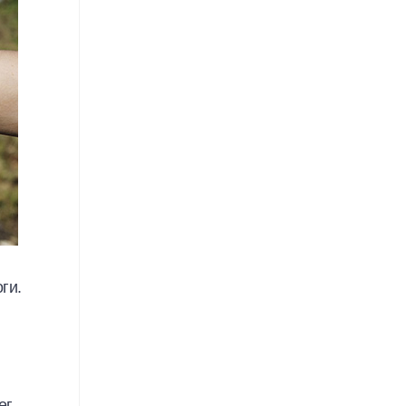
ги.
г.