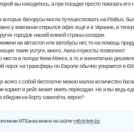
торой вы находитесь, а при посадке просто показать его 
 которых белорусы могли путешествовать на FlixBus, бы
авно у компании открылся офис ещё и в Украине, и тепер
других городов нашей южной страны-соседки.
емени на автостоп или автобусы нет, то на помощь прид
яющих такие услуги, много. Авиа-лоукосты позволяют
 места в поезде Киев-Минск, а то и значительно дешевле
ий порог на трансферы по Европе обычно упирается в €60
аще всего с собой бесплатно можно малое количество баг
е кормят и рейс может иметь пересадки. Но и вы ведь ед
а обедом на борту самолёта, верно?
арточкам МТБанка можно на сайте
mtb.tickets.by
.