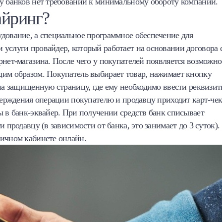
 у банков нет требований к минимальному обороту компании.
айринг?
дование, а специальное программное обеспечение для
услуги провайдер, который работает на основании договора 
рнет-магазина. После чего у покупателей появляется возможно
щим образом. Покупатель выбирает товар, нажимает кнопку
 на защищенную страницу, где ему необходимо ввести реквизи
тверждения операции покупателю и продавцу приходит карт-чек
ы в банк-эквайер. При получении средств банк списывает
 продавцу (в зависимости от банка, это занимает до 3 суток).
личном кабинете онлайн.