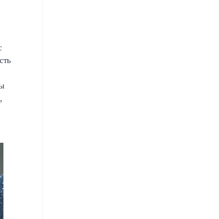
с
сть
ты
,