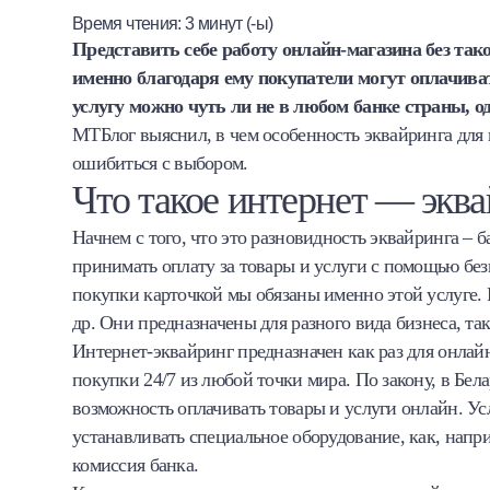
Время чтения:
3
минут (-ы)
Халва
Представить себе работу онлайн-магазина без тако
именно благодаря ему покупатели могут оплачив
Онлайн-обменник
услугу можно чуть ли не в любом банке страны, 
МТБлог выяснил, в чем особенность эквайринга для ин
Премиальный сервис Prime Line
ошибиться с выбором.
Мобильный банк MOBY
Что такое интернет — экв
Начнем с того, что это разновидность эквайринга – 
Потребительский кредит
принимать оплату за товары и услуги с помощью без
покупки карточкой мы обязаны именно этой услуге. 
Карта КАКТУС
др. Они предназначены для разного вида бизнеса, т
Продукты для Бизнеса
Интернет-эквайринг предназначен как раз для онлайн
покупки 24/7 из любой точки мира. По закону, в Бе
возможность оплачивать товары и услуги онлайн. Ус
устанавливать специальное оборудование, как, напр
комиссия банка.