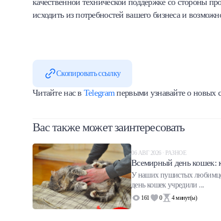
качественной технической поддержке со стороны про
исходить из потребностей вашего бизнеса и возможн
Скопировать ссылку
Читайте нас в
Telegram
первыми узнавайте о новых с
Вас также может заинтересовать
06 АВГ 2026 · РАЗНОЕ
Всемирный день кошек: 
У наших пушистых любимцев
день кошек учредили ...
161
0
4
минут(ы)