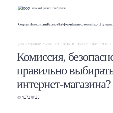
О проекте
Правила
Теги
Архивы
Социум
Инвестиции
Карьера
Лайфхаки
Бизнес
Законы
Техно
Путешес
ДАТА СОЗДАНИЯ: 16.02.2021 12:11 · ДАТА ОБНОВЛЕНИЯ: 16.02.2021 12:11
Комиссия, безопасн
правильно выбирать
интернет-магазина?
4171
23