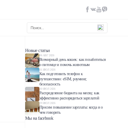
Новые статьи
06 АВГ 2026
Всемирный день кошек: как позаботиться
о питомце и помочь животным
31 ИЮЛ 2026
Как подготовить телефон к
путешествию: eSIM, роуминг,
безопасность
30 ИЮЛ 2026
Распределение бюджета на месяц: как
эффективно распорядиться зарплатой
29 ИЮЛ 2026
Просим повышение зарплаты: когда и о
чем говорить
Мы на facebook