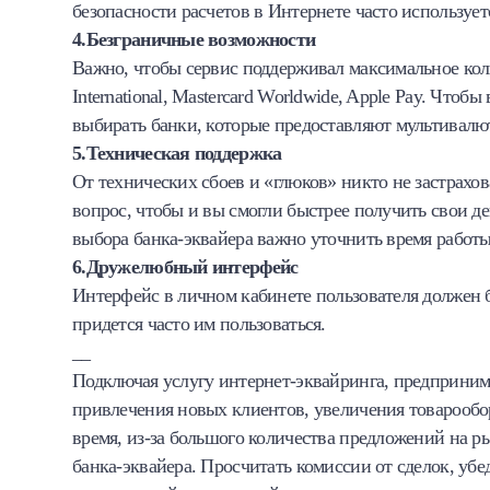
безопасности расчетов в Интернете часто использует
4.Безграничные возможности
Важно, чтобы сервис поддерживал максимальное коли
International, Masterсard Worldwide, Apple Рay. Что
выбирать банки, которые предоставляют мультивалю
5.Техническая поддержка
От технических сбоев и «глюков» никто не застрахо
вопрос, чтобы и вы смогли быстрее получить свои де
выбора банка-эквайера важно уточнить время работы
6.Дружелюбный интерфейс
Интерфейс в личном кабинете пользователя должен б
придется часто им пользоваться.
__
Подключая услугу интернет-эквайринга, предприни
привлечения новых клиентов, увеличения товарообор
время, из-за большого количества предложений на р
банка-эквайера. Просчитать комиссии от сделок, уб