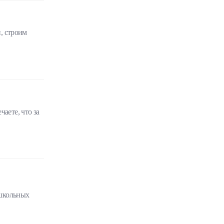
и, строим
аете, что за
 школьных