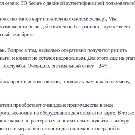
ся сервис 3D Secure с двойной аутентификацией пользователе
чество типов карт и платежных систем: Белкарт, Visa
бы возможности были действительно безграничны, лучше всего
тный эквайринг.
ван. Вопрос в том, насколько оперативно получится решить
ньги, и клиент не остался недовольным. Для этого еще на этап
 техслужбы. Очевидно, оптимальный ответ – 24/7.
ыть прост в использовании, поскольку вам, как бизнесмену,
матели приобретают очевидные преимущества в виде
ота, экономии на оборудовании для оплаты по карте. В то же
ынке важно не растеряться, а внимательно подойти к выбору
едиться в мерах безопасности для платежных операций и