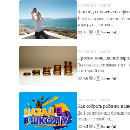
31 ИЮЛ 2026 · РАЗНОЕ
Как подготовить телефон
Телефон давно перестал быть
маршруты, заходи...
331
0
5
минут(ы)
29 ИЮЛ 2026 · РАЗНОЕ
Просим повышение зарпла
Вы открываете вакансии и п
последний год ...
426
0
7
минут(ы)
28 ИЮЛ 2026 · РАЗНОЕ
Как собрать ребенка в ш
До 1 сентября еще больше м
товаров спокойно,...
473
0
6
минут(ы)