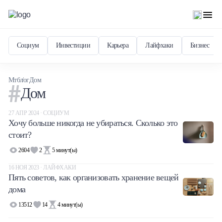
Социум
Инвестиции
Карьера
Лайфхаки
Бизнес
Мтблог
Дом
Дом
27 АПР 2024 · СОЦИУМ
Хочу больше никогда не убираться. Сколько это
стоит?
2604
2
5
минут(ы)
16 НОЯ 2023 · ЛАЙФХАКИ
Пять советов, как организовать хранение вещей
дома
13512
14
4
минут(ы)