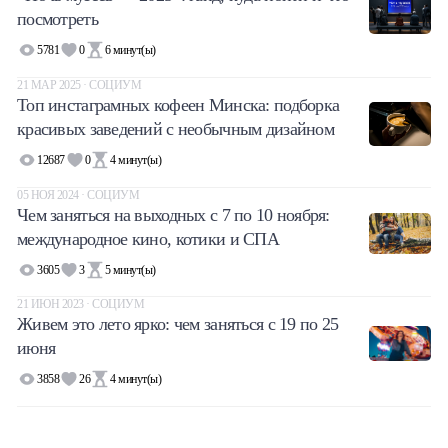
посмотреть
Халва
5781
0
6
минут(ы)
Онлайн-обменник
21 МАР 2025 · СОЦИУМ
Топ инстаграмных кофеен Минска: подборка
Премиальный сервис Prime Line
красивых заведений с необычным дизайном
12687
0
4
минут(ы)
Мобильный банк MOBY
05 НОЯ 2024 · СОЦИУМ
Чем заняться на выходных с 7 по 10 ноября:
Потребительский кредит
международное кино, котики и СПА
3605
3
5
минут(ы)
Карта КАКТУС
21 ИЮН 2023 · СОЦИУМ
Продукты для Бизнеса
Живем это лето ярко: чем заняться с 19 по 25
июня
3858
26
4
минут(ы)