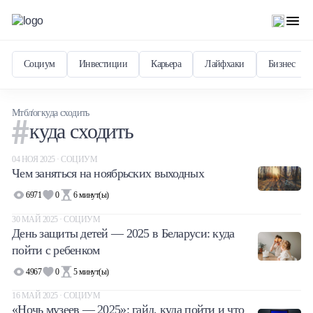
Социум
Инвестиции
Карьера
Лайфхаки
Бизнес
Мтблог
куда сходить
куда сходить
04 НОЯ 2025 · СОЦИУМ
Чем заняться на ноябрьских выходных
6971
0
6
минут(ы)
30 МАЙ 2025 · СОЦИУМ
День защиты детей — 2025 в Беларуси: куда
пойти с ребенком
4967
0
5
минут(ы)
16 МАЙ 2025 · СОЦИУМ
«Ночь музеев — 2025»: гайд, куда пойти и что