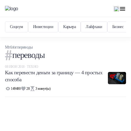
Социум
Инвестиции
Карьера
Лайфхаки
Бизнес
Мтблог
переводы
переводы
08 ИЮН 2018 · ТЕХНО
Как перевести деньги за границу — 4 простых
способа
149480
28
3
минут(ы)