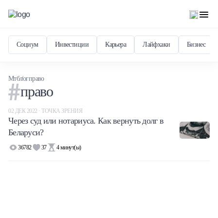
Социум
Инвестиции
Карьера
Лайфхаки
Бизнес
Мтблог
право
право
02 ДЕК 2022 · ТОЧКА ЗРЕНИЯ
Через суд или нотариуса. Как вернуть долг в
Беларуси?
36782
37
4
минут(ы)