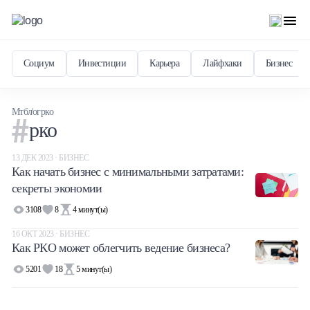
Социум
Инвестиции
Карьера
Лайфхаки
Бизнес
Мтблог
рко
рко
13 ДЕК 2023 · БИЗНЕС
Как начать бизнес с минимальными затратами:
секреты экономии
3108
8
4
минут(ы)
16 ОКТ 2023 · БИЗНЕС
Как РКО может облегчить ведение бизнеса?
5201
18
5
минут(ы)