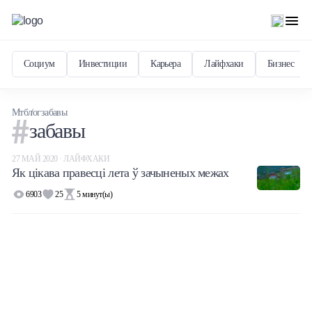
Социум
Инвестиции
Карьера
Лайфхаки
Бизнес
Мтблог
забавы
забавы
27 МАЙ 2020 · ЛАЙФХАКИ
Як цікава правесці лета ў зачыненых межах
6903
25
5
минут(ы)