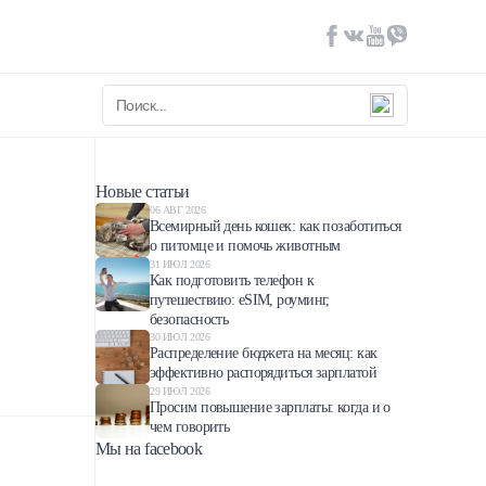
Новые статьи
06 АВГ 2026
Всемирный день кошек: как позаботиться
о питомце и помочь животным
31 ИЮЛ 2026
Как подготовить телефон к
путешествию: eSIM, роуминг,
безопасность
30 ИЮЛ 2026
Распределение бюджета на месяц: как
эффективно распорядиться зарплатой
29 ИЮЛ 2026
Просим повышение зарплаты: когда и о
чем говорить
Мы на facebook