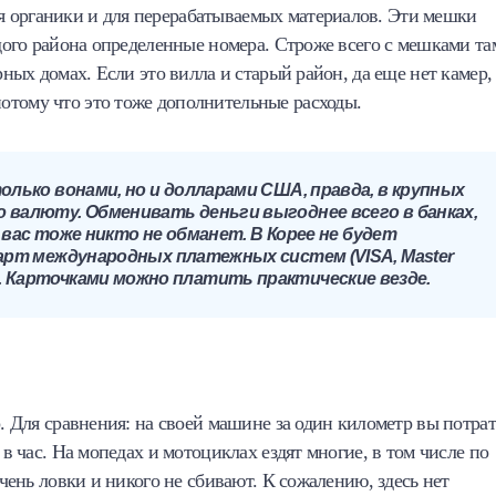
я органики и для перерабатываемых материалов. Эти мешки
ждого района определенные номера. Строже всего с мешками та
рных домах. Если это вилла и старый район, да еще нет камер,
отому что это тоже дополнительные расходы.
лько вонами, но и долларами США, правда, в крупных
валюту. Обменивать деньги выгоднее всего в банках,
 вас тоже никто не обманет. В Корее не будет
арт международных платежных систем (VISA, Master
.д.). Карточками можно платить практические везде.
р. Для сравнения: на своей машине за один километр вы потра
 в час. На мопедах и мотоциклах ездят многие, в том числе по
очень ловки и никого не сбивают. К сожалению, здесь нет