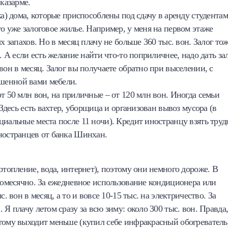
казарме.
жа) дома, которые приспособлены под сдачу в аренду студентам
о уже залоговое жилье. Например, у меня на первом этаже
х запахов. Но в месяц плачу не больше 360 тыс. вон. Залог то
. А если есть желание найти что-то поприличнее, надо дать за
вон в месяц. Залог вы получаете обратно при выселении, с
шенной вами мебели.
т 50 млн вон, на приличные – от 120 млн вон. Иногда семьи
 Здесь есть вахтер, уборщица и организован вывоз мусора (в
циальные места после 11 ночи). Кредит иностранцу взять труд
ностранцев от банка Шинхан.
отопление, вода, интернет), поэтому они немного дороже. В
 помесячно. За ежедневное использование кондиционера или
. вон в месяц, а то и вовсе 10-15 тыс. на электричество. За
Я плачу летом сразу за всю зиму: около 300 тыс. вон. Правда,
тому выходит меньше (купил себе инфракрасный обогреватель