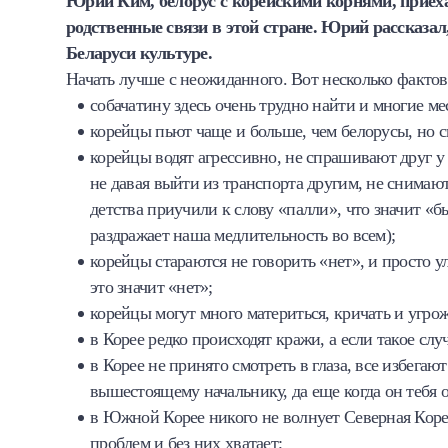
Юрий Ким, белорус с корейскими корнями, приеха
Халва
родственные связи в этой стране. Юрий рассказал,
Беларуси культуре.
Онлайн-обменник
Начать лучше с неожиданного. Вот несколько фактов
собачатину здесь очень трудно найти и многие ме
Премиальный сервис Prime Line
корейцы пьют чаще и больше, чем белорусы, но с
корейцы водят агрессивно, не спрашивают друг у 
Мобильный банк MOBY
не давая выйти из транспорта другим, не снимают 
детства приучили к слову «палли», что значит «
Потребительский кредит
раздражает наша медлительность во всем);
корейцы стараются не говорить «нет», и просто у
Карта КАКТУС
это значит «нет»;
корейцы могут много материться, кричать и угрожа
Продукты для Бизнеса
в Корее редко происходят кражи, а если такое сл
в Корее не принято смотреть в глаза, все избегают
вышестоящему начальнику, да еще когда он тебя о
в Южной Корее никого не волнует Северная Корея
проблем и без них хватает;