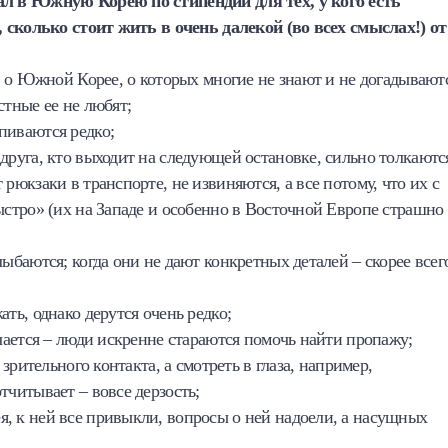
л в Южную Корею по стипендии для тех, у кого есть
 сколько стоит жить в очень далекой (во всех смыслах!) от
 о Южной Корее, о которых многие не знают и не догадывают
стные ее не любят;
пиваются редко;
друга, кто выходит на следующей остановке, сильно толкаютс
рюкзаки в транспорте, не извиняются, а все потому, что их с
быстро» (их на Западе и особенно в Восточной Европе страшно
лыбаются; когда они не дают конкретных деталей – скорее всег
ть, однако дерутся очень редко;
учается – люди искренне стараются помочь найти пропажу;
 зрительного контакта, а смотреть в глаза, например,
тчитывает – вовсе дерзость;
, к ней все привыкли, вопросы о ней надоели, а насущных