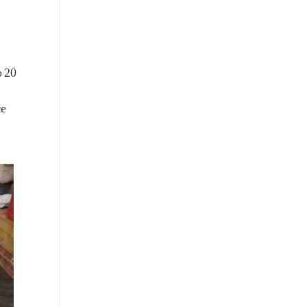
о 20
не