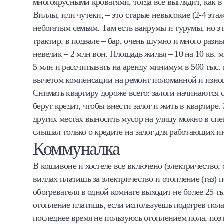
многоярусными кроватями, тогда все выглядит, как в 
Виллы, или чутеки, – это старые невысокие (2-4 эта
небогатым семьям. Там есть ванрумы и турумы, но эт
трактир, в подвале – бар, очень шумно и много разны
невелик – 2 млн вон. Площадь жилья – 10 на 10 кв. м
5 млн и рассчитывать на аренду минимум в 500 тыс. 
вычетом компенсации на ремонт поломанной и изно
Снимать квартиру дороже всего: залоги начинаются о
берут кредит, чтобы внести залог и жить в квартире.
других местах выносить мусор на улицу можно в спе
слышал только о кредите на залог для работающих и
Коммуналка
В кошивоне и хостеле все включено (электричество, 
виллах платишь за электричество и отопление (газ)
обогревателя в одной комнате выходит не более 25 тыс
отопление платишь, если используешь подогрев пола. 
последнее время не пользуюсь отоплением пола, поэ