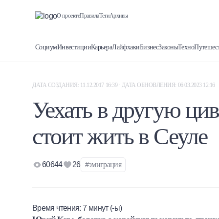
О проекте
Правила
Теги
Архивы
Социум
Инвестиции
Карьера
Лайфхаки
Бизнес
Законы
Техно
Путешес
ДАТА СОЗДАНИЯ: 11.12.2017 16:39 · ДАТА ОБНОВЛЕНИЯ: 06.03.2023 12:16
Уехать в другую ци
стоит жить в Сеуле
60644
26
#эмиграция
Время чтения:
7
минут (-ы)