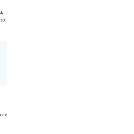
м,
 то
тите