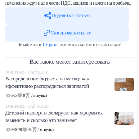
изменения ждут нас в части НДС, акцизов и налога на прибыль.
Поделиться статьей
Скопировать ссылку
Читайте нас в
Telegram
первыми узнавайте о новых статьях!
Вас также может заинтересовать
30 ИЮЛ 2026 · ЛАЙФХАКИ
Распределение бюджета на месяц: как
эффективно распорядиться зарплатой
365
0
7
минут(ы)
13 ИЮЛ 2026 · ЛАЙФХАКИ
Детский паспорт в Беларуси: как оформить,
заменить и сколько это занимает
360470
43
5
минут(ы)