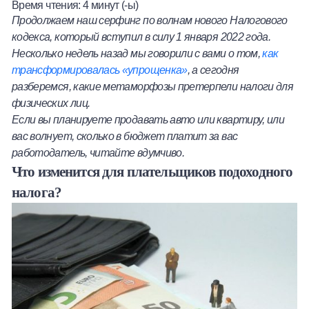
Время чтения:
4
минут (-ы)
Халва
Продолжаем наш серфинг по волнам нового Налогового
кодекса, который вступил в силу 1 января 2022 года.
Онлайн-обменник
Несколько недель назад мы говорили с вами о том,
как
трансформировалась «упрощенка»
, а сегодня
Премиальный сервис Prime Line
разберемся, какие метаморфозы претерпели налоги для
физических лиц.
Если вы планируете продавать авто или квартиру, или
Мобильный банк MOBY
вас волнует, сколько в бюджет платит за вас
работодатель, читайте вдумчиво.
Потребительский кредит
Что изменится для плательщиков подоходного
Карта КАКТУС
налога?
Продукты для Бизнеса