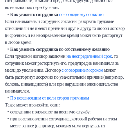
специальности, то можно предложить другую должность с
возможностью переобучения.
Как уволить сотрудника
по обоюдному согласию.
Если наниматель и сотрудник согласны разорвать трудовые
отношения и не имеют претензий друг к другу, то любой договор
(и срочный, и на неопределенное время) может быть расторгнут
в любое время.
Как уволить сотрудника по собственному желанию
Если трудовой договор заключен
на неопределенный срок
, то
сотрудник может расторгнуть его, предупредив нанимателя за
месяц до увольнения. Договор
с оговоренным сроком
может
быть расторгнут досрочно по уважительной причине (например,
болезнь, инвалидность) или при нарушении законодательства
нанимателем.
По независящим от воли сторон причинам
Такое может произойти, если:
сотрудника призывают на военную службу;
при восстановлении сотрудника, который работал на этом
месте раннее (например, молодая мама вернулась из