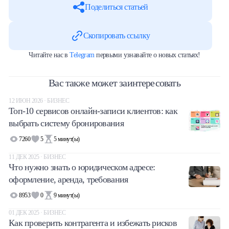
Поделиться статьей
Скопировать ссылку
Читайте нас в
Telegram
первыми узнавайте о новых статьях!
Вас также может заинтересовать
12 ИЮН 2026 · БИЗНЕС
Топ-10 сервисов онлайн-записи клиентов: как
выбрать систему бронирования
7260
5
5
минут(ы)
11 ДЕК 2025 · БИЗНЕС
Что нужно знать о юридическом адресе:
оформление, аренда, требования
8953
0
9
минут(ы)
01 ДЕК 2025 · БИЗНЕС
Как проверить контрагента и избежать рисков