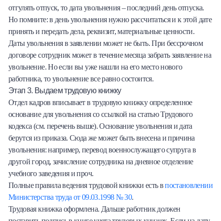
отгулять отпуск, то дата увольнения – последний день отпуска.
Но помните: в день увольнения нужно рассчитаться и к этой дате
принять и передать дела, реквизит, материальные ценности.
Даты увольнения в заявлении может не быть. При бессрочном
договоре сотрудник может в течение месяца забрать заявление на
увольнение. Но если вы уже нашли на его место нового
работника, то увольнение все равно состоится.
Этап 3. Выдаем трудовую книжку
Отдел кадров вписывает в трудовую книжку определенное
основание для увольнения со ссылкой на статью Трудового
кодекса (см. перечень выше). Основание увольнения и дата
берутся из приказа. Сюда же может быть внесена и причина
увольнения: например, перевод военнослужащего супруга в
другой город, зачисление сотрудника на дневное отделение
учебного заведения и проч.
Полные правила ведения трудовой книжки есть в
постановлении
Министерства труда от 09.03.1998 № 30
.
Трудовая книжка оформлена. Дальше работник должен
поставить подпись в книге учета трудовых книжек. Если на дату