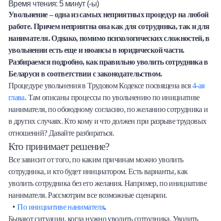
Время чтения:
5
минут (-ы)
Халва
Увольнение – одна из самых неприятных процедур на любой
работе. Причем неприятна она как для сотрудника, так и для
Онлайн-обменник
нанимателя. Однако, помимо психологических сложностей, в
увольнении есть еще и нюансы в юридической части.
Премиальный сервис Prime Line
Разбираемся подробно, как правильно уволить сотрудника в
Беларуси в соответствии с законодательством.
Мобильный банк MOBY
Процедуре увольнения в Трудовом Кодексе посвящена вся
4-ая
глава
. Там описаны процессы по увольнению по инициативе
нанимателя, по обоюдному согласию, по желанию сотрудника и
Потребительский кредит
в других случаях. Кто кому и что должен при разрыве трудовых
отношений? Давайте разбираться.
Карта КАКТУС
Кто принимает решение?
Продукты для Бизнеса
Все зависит от того, по каким причинам можно уволить
сотрудника, и кто будет инициатором. Есть варианты, как
уволить сотрудника без его желания. Например, по инициативе
нанимателя. Рассмотрим все возможные сценарии.
По инициативе нанимателя
.
Бывают ситуации, когда нужно уволить сотрудника. Уволить