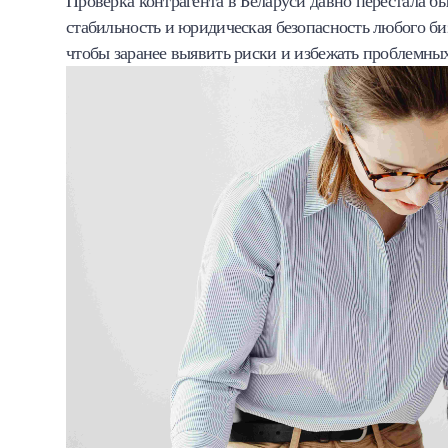
Проверка контрагента в Беларуси давно перестала б
Халва
стабильность и юридическая безопасность любого би
чтобы заранее выявить риски и избежать проблемных
Онлайн-обменник
Премиальный сервис Prime Line
Мобильный банк MOBY
Потребительский кредит
Карта КАКТУС
Продукты для Бизнеса