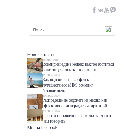
Новые статьи
06 АВГ 2026
Всемирный день кошек: как позаботиться
о питомце и помочь животным
31 ИЮЛ 2026
Как подготовить телефон к
путешествию: eSIM, роуминг,
безопасность
30 ИЮЛ 2026
Распределение бюджета на месяц: как
эффективно распорядиться зарплатой
29 ИЮЛ 2026
Просим повышение зарплаты: когда и о
чем говорить
Мы на facebook