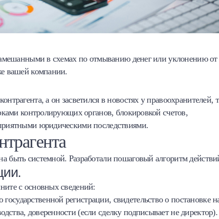
, замешанными в схемах по отмыванию денег или уклонению от
же вашей компании.
онтрагента, а он засветился в новостях у правоохранителей, т
верками контролирующих органов, блокировкой счетов,
неприятными юридическими последствиями.
нтрагента
на быть системной. Разработали пошаговый алгоритм действи
ции.
ните с основных сведений:
о государственной регистрации, свидетельство о постановке н
водства, доверенности (если сделку подписывает не директор).