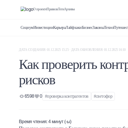
О проекте
Правила
Теги
Архивы
Социум
Инвестиции
Карьера
Лайфхаки
Бизнес
Законы
Техно
Путешес
ДАТА СОЗДАНИЯ: 01.12.2025 15:25 · ДАТА ОБНОВЛЕНИЯ: 01.12.2025 16:10
Как проверить контр
рисков
6598
0
#проверка контрагентов
#светофор
Время чтения:
4
минут (-ы)