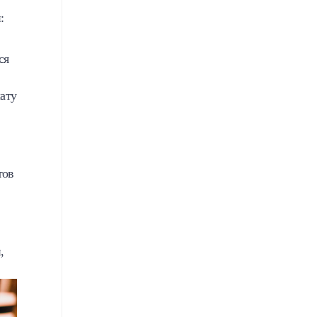
:
ся
лату
тов
,