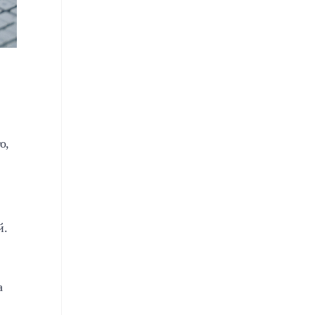
о,
й.
а