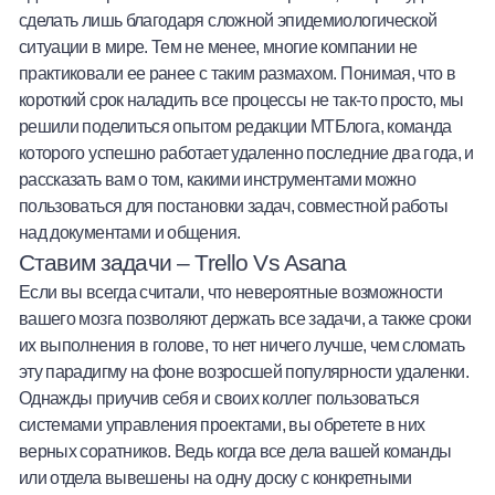
сделать лишь благодаря сложной эпидемиологической
Халва
ситуации в мире. Тем не менее, многие компании не
практиковали ее ранее с таким размахом. Понимая, что в
Онлайн-обменник
короткий срок наладить все процессы не так-то просто, мы
решили поделиться опытом редакции МТБлога, команда
Премиальный сервис Prime Line
которого успешно работает удаленно последние два года, и
рассказать вам о том, какими инструментами можно
Мобильный банк MOBY
пользоваться для постановки задач, совместной работы
над документами и общения.
Потребительский кредит
Ставим задачи – Trello Vs Asana
Если вы всегда считали, что невероятные возможности
Карта КАКТУС
вашего мозга позволяют держать все задачи, а также сроки
их выполнения в голове, то нет ничего лучше, чем сломать
Продукты для Бизнеса
эту парадигму на фоне возросшей популярности удаленки.
Однажды приучив себя и своих коллег пользоваться
системами управления проектами, вы обретете в них
верных соратников. Ведь когда все дела вашей команды
или отдела вывешены на одну доску с конкретными