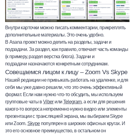
Внутри карточки можно писать комментарии, прикреплять
дополнительные материалы. Это очень удобно.
В Asana проект можно делить на разделы, задачи и
подзадачи. За раздел, как правило, отвечает часть команды
(к примеру, раздел верстка блога). Задачи и
подзадачи назначаются конкретным сотрудникам.
Совещаемся лицом к лицу – Zoom Vs Skype
Нашей редакции не привыкать работать на удаленке, и для
себя мы уже давно решили, что это очень эффективный
формат. Если нам нужно что-то обсудить, мы используем
групповые чаты в
Viber
или
Telegram
, а если для решения
какого-то вопроса непременно нужно видео или элементы
презентации с трансляцией экрана, мы выбираем Skype
или Zoom.
Skype
популярен в широких офисных кругах. И
это его основное преимущество, в остальном он