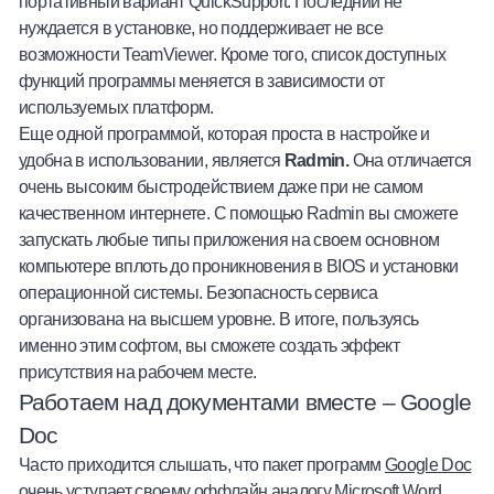
портативный вариант QuickSupport. Последний не
нуждается в установке, но поддерживает не все
возможности TeamViewer. Кроме того, список доступных
функций программы меняется в зависимости от
используемых платформ.
Еще одной программой, которая проста в настройке и
удобна в использовании, является
Radmin
.
Она отличается
очень высоким быстродействием даже при не самом
качественном интернете. С помощью Radmin вы сможете
запускать любые типы приложения на своем основном
компьютере вплоть до проникновения в BIOS и установки
операционной системы. Безопасность сервиса
организована на высшем уровне. В итоге, пользуясь
именно этим софтом, вы сможете создать эффект
присутствия на рабочем месте.
Работаем над документами вместе – Google
Doc
Часто приходится слышать, что пакет программ
Google
Doc
очень уступает своему оффлайн аналогу Microsoft Word.