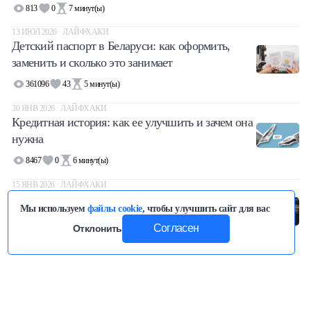
813
0
7
минут(ы)
13 ИЮЛ 2026 · ЛАЙФХАКИ
Детский паспорт в Беларуси: как оформить,
заменить и сколько это занимает
361096
43
5
минут(ы)
30 ЯНВ 2026 · ЛАЙФХАКИ
Кредитная история: как ее улучшить и зачем она
нужна
8467
0
6
минут(ы)
15 ЯНВ 2026 · ЛАЙФХАКИ
Возврат товара в Беларуси: как вернуть
Мы используем
файлы cookie
, чтобы улучшить сайт для вас
некачественный или неподходящий товар
Согласен
Отклонить
230896
28
4
минут(ы)
Категории