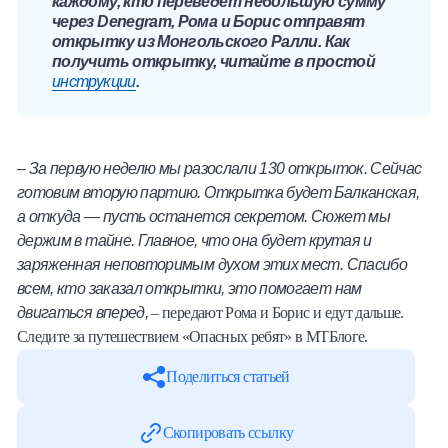
каждому, кто переведет небольшую сумму
через Denegram, Рома и Борис отправят
открытку из Монгольского Ралли. Как
получить открытку, читайте в простой
инструкции
.
– За первую неделю мы разослали 130 открыток. Сейчас
готовим вторую партию. Открытка будет Балканская,
а откуда — пусть останется секретом. Сюжет мы
держим в тайне. Главное, что она будет крутая и
заряженная неповторимым духом этих мест. Спасибо
всем, кто заказал открытки, это помогает нам
двигаться вперед,
– передают Рома и Борис и едут дальше.
Следите за путешествием «Опасных ребят» в МТБлоге.
Поделиться статьей
Скопировать ссылку