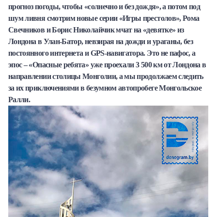
прогноз погоды, чтобы «солнечно и без дождя», а потом под
Халва
шум ливня смотрим новые серии «Игры престолов», Рома
Свечников и Борис Николайчик мчат на «девятке» из
Онлайн-обменник
Лондона в Улан-Батор, невзирая на дожди и ураганы, без
постоянного интернета и GPS-навигатора. Это не пафос, а
Премиальный сервис Prime Line
эпос – «Опасные ребята» уже проехали 3 500 км от Лондона в
направлении столицы Монголии, а мы продолжаем следить
Мобильный банк MOBY
за их приключениями в безумном автопробеге Монгольское
Ралли.
Потребительский кредит
Карта КАКТУС
Продукты для Бизнеса