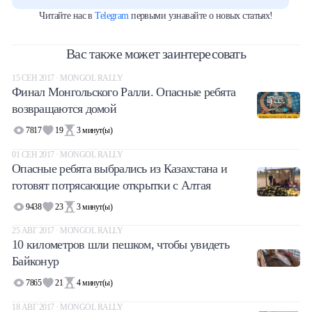
Читайте нас в
Telegram
первыми узнавайте о новых статьях!
Вас также может заинтересовать
15 СЕН 2017 · MONGOL RALLY
Финал Монгольского Ралли. Опасные ребята
возвращаются домой
7817
19
3
минут(ы)
01 СЕН 2017 · MONGOL RALLY
Опасные ребята выбрались из Казахстана и
готовят потрясающие открытки с Алтая
9438
23
3
минут(ы)
25 АВГ 2017 · MONGOL RALLY
10 километров шли пешком, чтобы увидеть
Байконур
7865
21
4
минут(ы)
18 АВГ 2017 · MONGOL RALLY