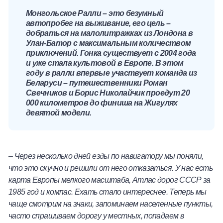
Монгольское Ралли – это безумный
автопробег на выживание, его цель –
добраться на малолитражках из Лондона в
Улан-Батор с максимальным количеством
приключений. Гонка существует с 2004 года
и уже стала культовой в Европе. В этом
году в ралли впервые участвует команда из
Беларуси – путешественники Роман
Свечников и Борис Николайчик проедут 20
000 километров до финиша на Жигулях
девятой модели.
– Через несколько дней езды по навигатору мы поняли,
что это скучно и решили от него отказаться. У нас есть
карта Европы мелкого масштаба, Атлас дорог СССР за
1985 год и компас. Ехать стало интереснее. Теперь мы
чаще смотрим на знаки, запоминаем населенные пункты,
часто спрашиваем дорогу у местных, попадаем в