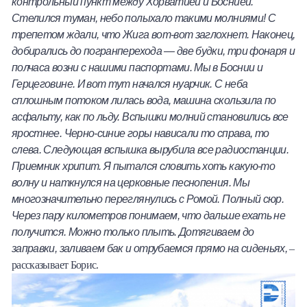
контрольный пункт между Хорватией и Боснией.
Стелился туман, небо полыхало такими молниями! С
трепетом ждали, что Жига вот-вот заглохнет. Наконец,
добирались до погранперехода — две будки, три фонаря и
полчаса возни с нашими паспортами. Мы в Боснии и
Герцеговине. И вот тут начался нуарчик. С неба
сплошным потоком лилась вода, машина скользила по
асфальту, как по льду. Вспышки молний становились все
яростнее. Черно-синие горы нависали то справа, то
слева. Следующая вспышка вырубила все радиостанции.
Приемник хрипит. Я пытался словить хоть какую-то
волну и наткнулся на церковные песнопения. Мы
многозначительно переглянулись с Ромой. Полный сюр.
Через пару километров понимаем, что дальше ехать не
получится. Можно только плыть. Дотягиваем до
заправки, заливаем бак и отрубаемся прямо на сиденьях,
–
рассказывает Борис.