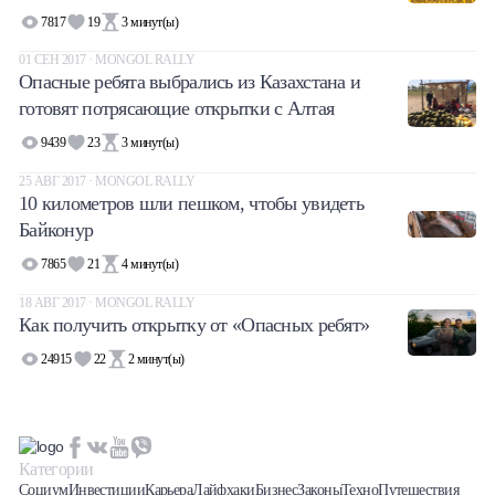
7817
19
3
минут(ы)
01 СЕН 2017 · MONGOL RALLY
Опасные ребята выбрались из Казахстана и
готовят потрясающие открытки с Алтая
9439
23
3
минут(ы)
25 АВГ 2017 · MONGOL RALLY
10 километров шли пешком, чтобы увидеть
Байконур
7865
21
4
минут(ы)
18 АВГ 2017 · MONGOL RALLY
Как получить открытку от «Опасных ребят»
24915
22
2
минут(ы)
Категории
Социум
Инвестиции
Карьера
Лайфхаки
Бизнес
Законы
Техно
Путешествия