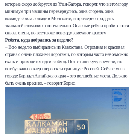
которые скоро доберутся до Улан-Батора, говорят, что в этом году
минимум три машины перевернулись, одна сгорела, одна
команда сбила лошадь в Монголии, и примерно тридцать
экипажей сломались окончательно. Опасные ребята пробираются
сквозь степи, но все также повсюду замечают красоту.
Ребята, куда добрались за неделю?
– Всю неделю выбирались из Казахстана. Огромная и красивая
страна с очень плохими дорогами, по которым часто невозможно
ехать и приходится идти в обход. Потратили кучу времени, но
вот буквально вчера пересекли границу с Россией. Сейчас мы в
городе Барнаул Алтайского края – это волшебные места. Должно
быть очень красиво, – говорит Борис.