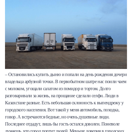
– Остановились купить дыню и попали на день рождения дочери
владельца арбузной точки. В первобытном шатре нас поили чаем
с молоком, угощали салатом из помидор и тортом. Долго
разговаривали за жизнь, на прощание сделали селфи. Люди в
Казахстане разные. Есть небольшая склонность к выпендрежу у
городского населения. Вот такой у меня автомобиль, походка,
говор. А встречаются бедные, но очень душевные люди.
Последнее отдадут, лишь бы гость остался доволен. Поневоле
думаешь, что город портит людей. Меньше доверия в городских,