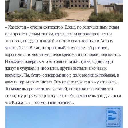
– Казахстан – страна контрастов. Едешь по разрушенным аулам
или просто пустым степям, где на сотни километров нет ни
заправок, ни еды, ни людей, а потом вваливаешься в Астану,
местный Лас-Вегас, отстроенный в пустыне, с березками,
дорогими автомобилями, небоскребами и неоновой подсветкой.
И сложно поверить, что это одна и та же страна. Одни люди
живут в будущем, в изобилии, другие застыли в кочевых
временах. Ты, будто, одновременно в двух временах побывал, в
двух исторических эпохах. Эту страну нужно прочувствовать.
Ты можешь прочитать кучу статей, но только пропустив эти
степи, эту разруху и красоту через себя, начинаешь догадываться,
что Казахстан – это мощный коктейль.