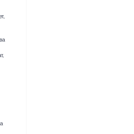
т,
ва
т,
За