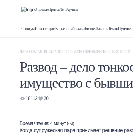
О проекте
Правила
Теги
Архивы
Социум
Инвестиции
Карьера
Лайфхаки
Бизнес
Законы
Техно
Путешес
ДАТА СОЗДАНИЯ: 25.07.2019 17:15 · ДАТА ОБНОВЛЕНИЯ: 19.09.2019 11:27
Развод – дело тонко
имущество с бывши
18112
20
Время чтения:
4
минут (-ы)
Когда супружеская пара принимает решение раз