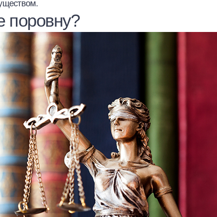
уществом.
е поровну?