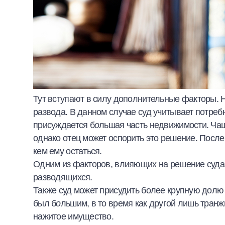
Тут вступают в силу дополнительные факторы. Н
развода. В данном случае суд учитывает потребно
присуждается б
о
льшая часть недвижимости. Чаще
однако отец может оспорить это решение. После
кем ему остаться.
Одним из факторов, влияющих на решение суда,
разводящихся.
Также суд может присудить более крупную долю т
был б
о
льшим, в то время как другой лишь транж
нажитое имущество.