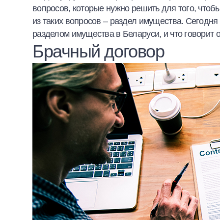
вопросов, которые нужно решить для того, чтоб
Халва
из таких вопросов – раздел имущества. Сегодня 
разделом имущества в Беларуси, и что говорит о
Онлайн-обменник
Брачный договор
Премиальный сервис Prime Line
Мобильный банк MOBY
Потребительский кредит
Карта КАКТУС
Продукты для Бизнеса