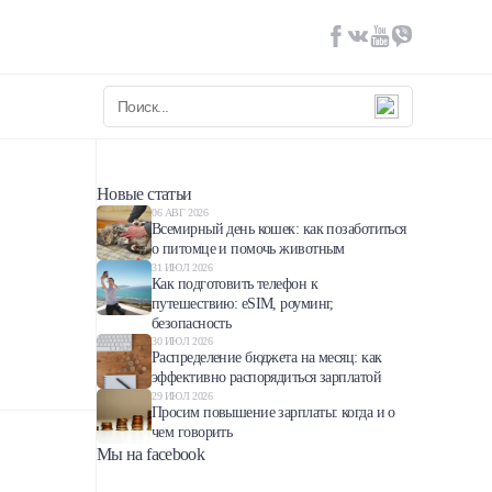
Новые статьи
06 АВГ 2026
Всемирный день кошек: как позаботиться
о питомце и помочь животным
31 ИЮЛ 2026
Как подготовить телефон к
путешествию: eSIM, роуминг,
безопасность
30 ИЮЛ 2026
Распределение бюджета на месяц: как
эффективно распорядиться зарплатой
29 ИЮЛ 2026
Просим повышение зарплаты: когда и о
чем говорить
Мы на facebook