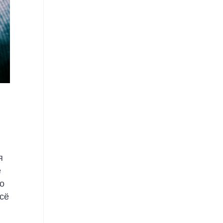
я
е
то
всё