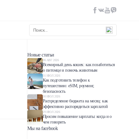
Новые статьи
06 АВГ 2026
Всемирный день кошек: как позаботиться
о питомце и помочь животным
31 ИЮЛ 2026
Как подготовить телефон к
путешествию: eSIM, роуминг,
безопасность
30 ИЮЛ 2026
Распределение бюджета на месяц: как
эффективно распорядиться зарплатой
29 ИЮЛ 2026
Просим повышение зарплаты: когда и о
чем говорить
Мы на facebook