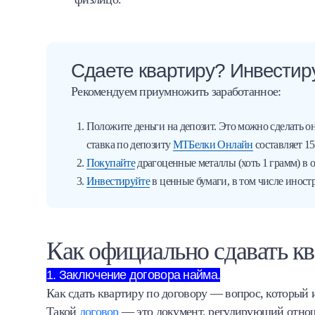
Сдаете квартиру? Инвестир
Рекомендуем приумножить заработанное:
Положите деньги на депозит. Это можно сделать 
ставка по депозиту
МТБелки Онлайн
составляет 1
Покупайте
драгоценные металлы (хоть 1 грамм) в
Инвестируйте
в ценные бумаги, в том числе иност
Как официально сдавать к
1. Заключение договора найма.
Как сдать квартиру по договору — вопрос, который
Такой
договор
— это документ, регулирующий отнош