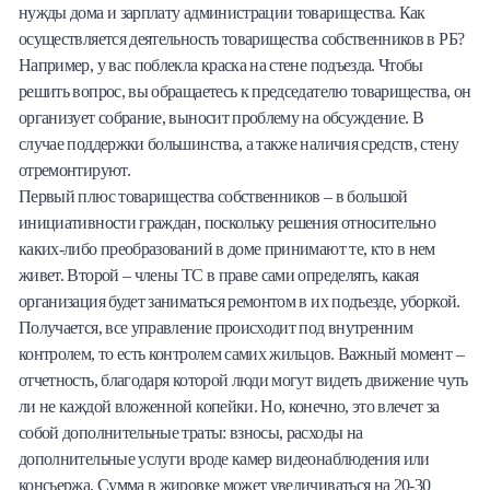
нужды дома и зарплату администрации товарищества. Как
осуществляется деятельность товарищества собственников в РБ?
Например, у вас поблекла краска на стене подъезда. Чтобы
решить вопрос, вы обращаетесь к председателю товарищества, он
организует собрание, выносит проблему на обсуждение. В
случае поддержки большинства, а также наличия средств, стену
отремонтируют.
Первый плюс товарищества собственников – в большой
инициативности граждан, поскольку решения относительно
каких-либо преобразований в доме принимают те, кто в нем
живет. Второй – члены ТС в праве сами определять, какая
организация будет заниматься ремонтом в их подъезде, уборкой.
Получается, все управление происходит под внутренним
контролем, то есть контролем самих жильцов. Важный момент –
отчетность, благодаря которой люди могут видеть движение чуть
ли не каждой вложенной копейки. Но, конечно, это влечет за
собой дополнительные траты: взносы, расходы на
дополнительные услуги вроде камер видеонаблюдения или
консьержа. Сумма в жировке может увеличиваться на 20-30