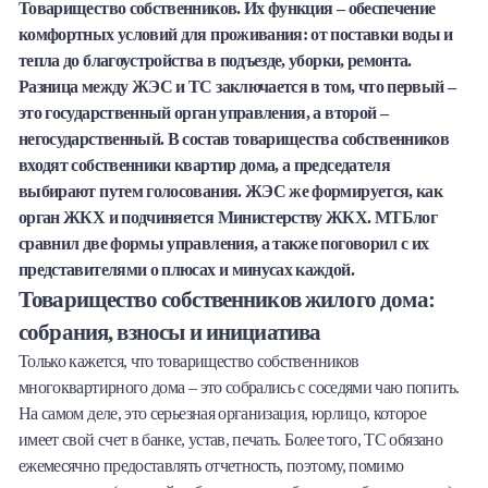
Товарищество собственников. Их функция – обеспечение
Халва
комфортных условий для проживания: от поставки воды и
тепла до благоустройства в подъезде, уборки, ремонта.
Онлайн-обменник
Разница между ЖЭС и ТС заключается в том, что первый –
это государственный орган управления, а второй –
Премиальный сервис Prime Line
негосударственный. В состав товарищества собственников
входят собственники квартир дома, а председателя
Мобильный банк MOBY
выбирают путем голосования. ЖЭС же формируется, как
орган ЖКХ и подчиняется Министерству ЖКХ. МТБлог
Потребительский кредит
сравнил две формы управления, а также поговорил с их
представителями о плюсах и минусах каждой.
Карта КАКТУС
Товарищество собственников жилого дома:
собрания, взносы и инициатива
Продукты для Бизнеса
Только кажется, что товарищество собственников
многоквартирного дома – это собрались с соседями чаю попить.
На самом деле, это серьезная организация, юрлицо, которое
имеет свой счет в банке, устав, печать. Более того, ТС обязано
ежемесячно предоставлять отчетность, поэтому, помимо