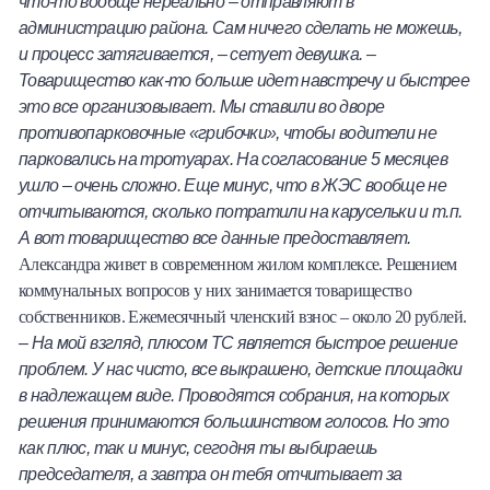
что-то вообще нереально – отправляют в
администрацию района. Сам ничего сделать не можешь,
и процесс затягивается, – сетует девушка. –
Товарищество как-то больше идет навстречу и быстрее
это все организовывает. Мы ставили во дворе
противопарковочные «грибочки», чтобы водители не
парковались на тротуарах. На согласование 5 месяцев
ушло – очень сложно. Еще минус, что в ЖЭС вообще не
отчитываются, сколько потратили на карусельки и т.п.
А вот товарищество все данные предоставляет.
Александра живет в современном жилом комплексе. Решением
коммунальных вопросов у них занимается товарищество
собственников. Ежемесячный членский взнос – около 20 рублей.
– На мой взгляд, плюсом ТС является быстрое решение
проблем. У нас чисто, все выкрашено, детские площадки
в надлежащем виде. Проводятся собрания, на которых
решения принимаются большинством голосов. Но это
как плюс, так и минус, сегодня ты выбираешь
председателя, а завтра он тебя отчитывает за