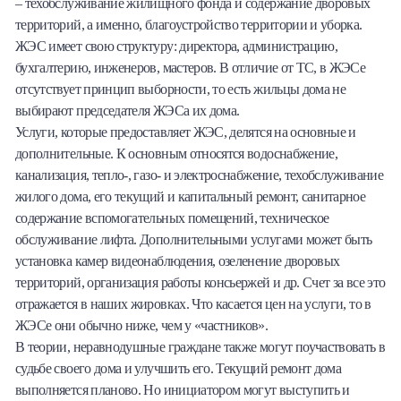
– техобслуживание жилищного фонда и содержание дворовых
территорий, а именно, благоустройство территории и уборка.
ЖЭС имеет свою структуру: директора, администрацию,
бухгалтерию, инженеров, мастеров. В отличие от ТС, в ЖЭСе
отсутствует принцип выборности, то есть жильцы дома не
выбирают председателя ЖЭСа их дома.
Услуги, которые предоставляет ЖЭС, делятся на основные и
дополнительные. К основным относятся водоснабжение,
канализация, тепло-, газо- и электроснабжение, техобслуживание
жилого дома, его текущий и капитальный ремонт, санитарное
содержание вспомогательных помещений, техническое
обслуживание лифта. Дополнительными услугами может быть
установка камер видеонаблюдения, озеленение дворовых
территорий, организация работы консьержей и др. Счет за все это
отражается в наших жировках. Что касается цен на услуги, то в
ЖЭСе они обычно ниже, чем у «частников».
В теории, неравнодушные граждане также могут поучаствовать в
судьбе своего дома и улучшить его. Текущий ремонт дома
выполняется планово. Но инициатором могут выступить и