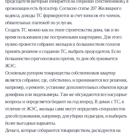
председателя (который избирается на собрании собственников), в
организации есть бухгалтер. Согласно статье 207 Жилищного
кодекса, доходы ТС формируются за счет взносов его членов,
обязательных платежей по услугам.
Создать ТС можно как на этапе строительства дома, так и во
время пользования уже построенными квартирами. Для этого
нужно провести собрание жильцов и большинством голосов
принять решение о создании ТС, выбрать председателя. Если
большинство проголосовали против, то дом обслуживается
ЖЭС.
Основным рупором товарищества собственников квартир
является собрание, где, собственно, и принимаются все решения,
например, о ремонте, установке дополнительных объектов вроде
домофона или видеокамеры. Там же обсуждаются все насущные
вопросы и определяется бюджет на год вперед. В домах с ТС, в
отличие от ЖЭС, жильцы сами могут определять специалистов
для обслуживания, например, для уборки подъездов, и выбирать
более выгодные варианты.
Деньги, которые собираются товариществом, расходуются на