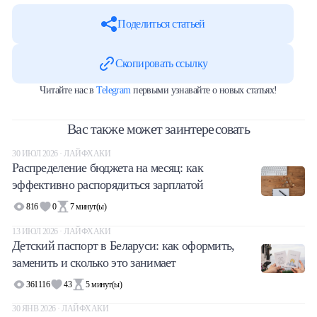
Поделиться статьей
Скопировать ссылку
Читайте нас в
Telegram
первыми узнавайте о новых статьях!
Вас также может заинтересовать
30 ИЮЛ 2026 · ЛАЙФХАКИ
Распределение бюджета на месяц: как
эффективно распорядиться зарплатой
816
0
7
минут(ы)
13 ИЮЛ 2026 · ЛАЙФХАКИ
Детский паспорт в Беларуси: как оформить,
заменить и сколько это занимает
361116
43
5
минут(ы)
30 ЯНВ 2026 · ЛАЙФХАКИ