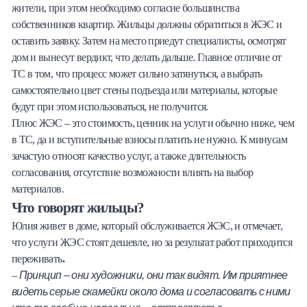
жители, при этом необходимо согласие большинства
собственников квартир. Жильцы должны обратиться в ЖЭС и
оставить заявку. Затем на место приедут специалисты, осмотрят
дом и вынесут вердикт, что делать дальше. Главное отличие от
ТС в том, что процесс может сильно затянуться, а выбрать
самостоятельно цвет стены подъезда или материалы, которые
будут при этом использоваться, не получится.
Плюс ЖЭС – это стоимость, ценник на услуги обычно ниже, чем
в ТС, да и вступительные взносы платить не нужно. К минусам
зачастую относят качество услуг, а также длительность
согласования, отсутствие возможности влиять на выбор
материалов.
Что говорят жильцы?
Юлия живет в доме, который обслуживается ЖЭС, и отмечает,
что услуги ЖЭС стоят дешевле, но за результат работ приходится
переживать
.
Принцип – они художники, они так видят. Им приятнее
–
видеть серые скамейки около дома и согласовать с ними