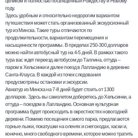
целиком и полностью посвященный Рождеству и Новому
году.
Здесь удобным и относительно недорогим вариантом
путешествия может стать организованный экскурсионный
тур из Минска. Такие туры отличаются по
продолжительности, вариантам перемещения и
насыщенности программы. В пределах 250-300 долларов
можно найти автобусный тур на 4-5 дней. В рамках такого
тура вас ждет переезд автобусом до Таллина, оттуда –
паром в Хельсинки и далее поезд в Лапландию в деревню
Санта-Клауса. В каждой из точек следования
предусмотрены остановки и экскурсии.
Авиатур из Минска на 7-8 дней будет стоить от 1300
долларов. Здесь вы самолетом доберетесь до Хельсинки, а
оттуда – поездом в Лапландию. Основная культурная
программа будет происходить в окрестностях новогодней
деревни. Помимо посещения самого парка, предлагаются
горные лыжи, покатушки на оленях и снегоходах, хаски и,
конечно, много свободного времени, которое можно тратить