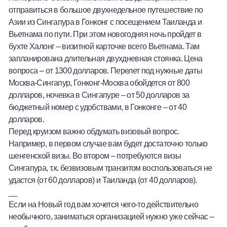
отправиться в большое двухнедельное путешествие по
Азии из Сингапура в Гонконг с посещением Таиланда и
Вьетнама по пути. При этом новогодняя ночь пройдет в
бухте Халонг – визитной карточке всего Вьетнама. Там
запланирована длительная двухдневная стоянка. Цена
вопроса – от 1300 долларов. Перелет под нужные даты
Москва-Сингапур, Гонконг-Москва обойдется от 800
долларов, ночевка в Сингапуре – от 50 долларов за
бюджетный номер с удобствами, в Гонконге – от 40
долларов.
Перед круизом важно обдумать визовый вопрос.
Например, в первом случае вам будет достаточно только
шенгенской визы. Во втором – потребуются визы
Сингапура, т.к. безвизовым транзитом воспользоваться не
удастся (от 60 долларов) и Таиланда (от 40 долларов).
__
Если на Новый год вам хочется чего-то действительно
необычного, заниматься организацией нужно уже сейчас –