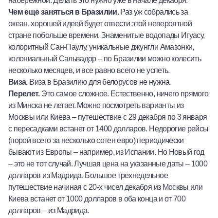
Чем еще заняться в Бразилии.
Раз уж собрались за
океан, хорошей идеей будет отвести этой невероятной
стране побольше времени. Знаменитые водопады Игуасу,
колоритный Сан-Паулу, уникальные джунгли Амазонки,
колониальный Сальвадор – по Бразилии можно колесить
несколько месяцев, и все равно всего не успеть.
Виза.
Виза в Бразилию для белорусов не нужна.
Перелет.
Это самое сложное. Естественно, ничего прямого
из Минска не летает. Можно посмотреть варианты из
Москвы или Киева – путешествие с 29 декабря по 3 января
с пересадками встанет от 1400 долларов. Недорогие рейсы
(порой всего за несколько сотен евро) периодически
бывают из Европы – например, из Испании. Но Новый год
– это не тот случай. Лучшая цена на указанные даты – 1000
долларов из Мадрида. Большое трехнедельное
путешествие начиная с 20-х чисел декабря из Москвы или
Киева встанет от 1000 долларов в оба конца и от 700
долларов – из Мадрида.