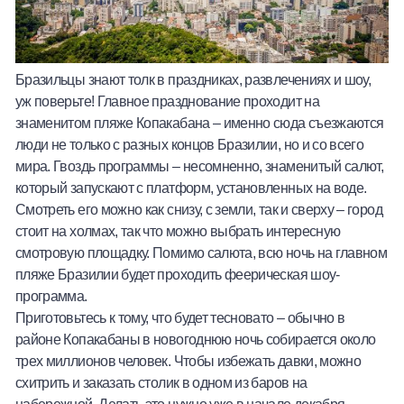
Бразильцы знают толк в праздниках, развлечениях и шоу,
уж поверьте! Главное празднование проходит на
знаменитом пляже Копакабана – именно сюда съезжаются
люди не только с разных концов Бразилии, но и со всего
мира. Гвоздь программы – несомненно, знаменитый салют,
который запускают с платформ, установленных на воде.
Смотреть его можно как снизу, с земли, так и сверху – город
стоит на холмах, так что можно выбрать интересную
смотровую площадку. Помимо салюта, всю ночь на главном
пляже Бразилии будет проходить феерическая шоу-
программа.
Приготовьтесь к тому, что будет тесновато – обычно в
районе Копакабаны в новогоднюю ночь собирается около
трех миллионов человек. Чтобы избежать давки, можно
схитрить и заказать столик в одном из баров на
набережной. Делать это нужно уже в начале декабря.