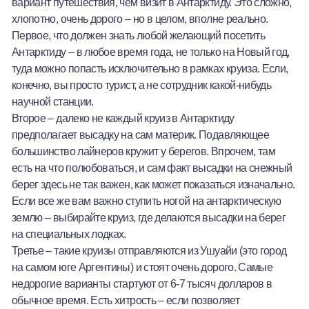
вариант путешествия, чем визит в Антарктиду. Это сложно,
хлопотно, очень дорого – но в целом, вполне реально.
Первое, что должен знать любой желающий посетить
Антарктиду – в любое время года, не только на Новый год,
туда можно попасть исключительно в рамках круиза. Если,
конечно, вы просто турист, а не сотрудник какой-нибудь
научной станции.
Второе – далеко не каждый круиз в Антарктиду
предполагает высадку на сам материк. Подавляющее
большинство лайнеров кружит у берегов. Впрочем, там
есть на что полюбоваться, и сам факт высадки на снежный
берег здесь не так важен, как может показаться изначально.
Если все же вам важно ступить ногой на антарктическую
землю – выбирайте круиз, где делаются высадки на берег
на специальных лодках.
Третье – такие круизы отправляются из Ушуайи (это город
на самом юге Аргентины) и стоят очень дорого. Самые
недорогие варианты стартуют от 6-7 тысяч долларов в
обычное время. Есть хитрость – если позволяет