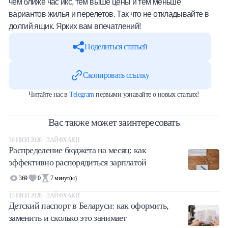
чем ближе час икс, тем выше цены и тем меньше
вариантов жилья и перелетов. Так что не откладывайте в
долгий ящик. Ярких вам впечатлений!
Поделиться статьей
Скопировать ссылку
Читайте нас в
Telegram
первыми узнавайте о новых статьях!
Вас также может заинтересовать
30 ИЮЛ 2026 · ЛАЙФХАКИ
Распределение бюджета на месяц: как
эффективно распорядиться зарплатой
369
0
7
минут(ы)
13 ИЮЛ 2026 · ЛАЙФХАКИ
Детский паспорт в Беларуси: как оформить,
заменить и сколько это занимает