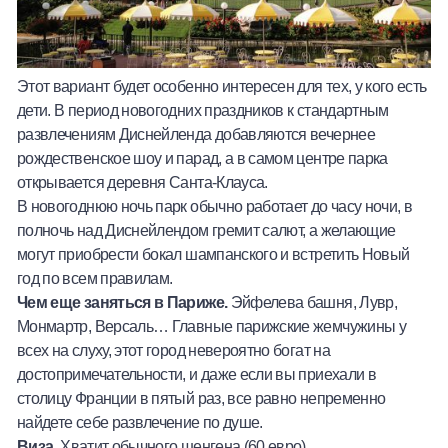
Этот вариант будет особенно интересен для тех, у кого есть
дети. В период новогодних праздников к стандартным
развлечениям Диснейленда добавляются вечернее
рождественское шоу и парад, а в самом центре парка
открывается деревня Санта-Клауса.
В новогоднюю ночь парк обычно работает до часу ночи, в
полночь над Диснейлендом гремит салют, а желающие
могут приобрести бокал шампанского и встретить Новый
год по всем правилам.
Чем еще заняться в Париже.
Эйфелева башня, Лувр,
Монмартр, Версаль… Главные парижские жемчужины у
всех на слуху, этот город невероятно богат на
достопримечательности, и даже если вы приехали в
столицу Франции в пятый раз, все равно непременно
найдете себе развлечение по душе.
Виза.
Хватит обычного шенгена (60 евро)