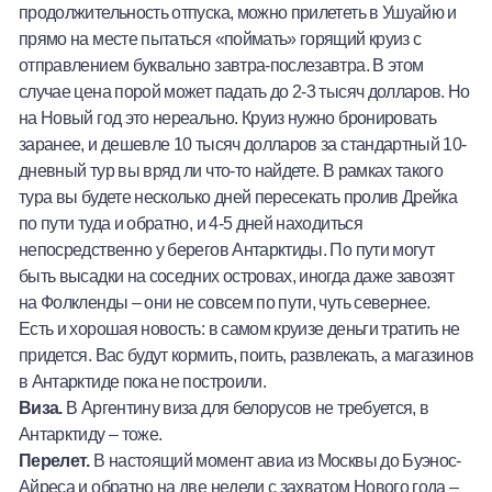
продолжительность отпуска, можно прилететь в Ушуайю и
прямо на месте пытаться «поймать» горящий круиз с
отправлением буквально завтра-послезавтра. В этом
случае цена порой может падать до 2-3 тысяч долларов. Но
на Новый год это нереально. Круиз нужно бронировать
заранее, и дешевле 10 тысяч долларов за стандартный 10-
дневный тур вы вряд ли что-то найдете. В рамках такого
тура вы будете несколько дней пересекать пролив Дрейка
по пути туда и обратно, и 4-5 дней находиться
непосредственно у берегов Антарктиды. По пути могут
быть высадки на соседних островах, иногда даже завозят
на Фолкленды – они не совсем по пути, чуть севернее.
Есть и хорошая новость: в самом круизе деньги тратить не
придется. Вас будут кормить, поить, развлекать, а магазинов
в Антарктиде пока не построили.
Виза.
В Аргентину виза для белорусов не требуется, в
Антарктиду – тоже.
Перелет.
В настоящий момент авиа из Москвы до Буэнос-
Айреса и обратно на две недели с захватом Нового года –