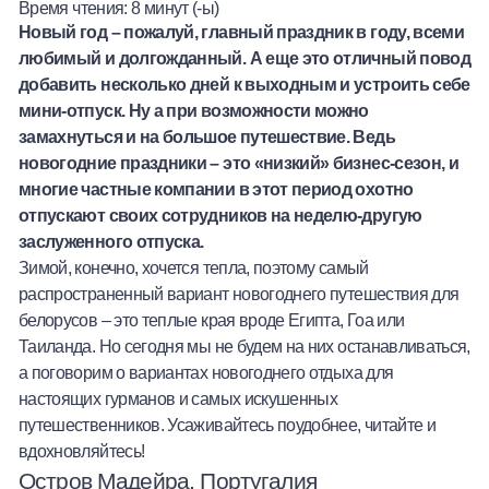
Время чтения:
8
минут (-ы)
Халва
Новый год – пожалуй, главный праздник в году, всеми
любимый и долгожданный. А еще это отличный повод
Онлайн-обменник
добавить несколько дней к выходным и устроить себе
мини-отпуск. Ну а при возможности можно
Премиальный сервис Prime Line
замахнуться и на большое путешествие. Ведь
новогодние праздники – это «низкий» бизнес-сезон, и
многие частные компании в этот период охотно
Мобильный банк MOBY
отпускают своих сотрудников на неделю-другую
заслуженного отпуска.
Потребительский кредит
Зимой, конечно, хочется тепла, поэтому самый
распространенный вариант новогоднего путешествия для
Карта КАКТУС
белорусов – это теплые края вроде Египта, Гоа или
Таиланда. Но сегодня мы не будем на них останавливаться,
Продукты для Бизнеса
а поговорим о вариантах новогоднего отдыха для
настоящих гурманов и самых искушенных
путешественников. Усаживайтесь поудобнее, читайте и
вдохновляйтесь!
Остров Мадейра, Португалия