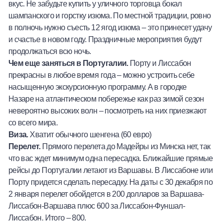
вкус. Не забудьте купить у уличного торговца бокал
шампанского и горстку изюма. По местной традиции, ровно
в полночь нужно съесть 12 ягод изюма – это принесет удачу
и счастье в новом году. Праздничные мероприятия будут
продолжаться всю ночь.
Чем еще заняться в Португалии.
Порту и Лиссабон
прекрасны в любое время года – можно устроить себе
насыщенную экскурсионную программу. А в городке
Назаре на атлантическом побережье как раз зимой сезон
невероятно высоких волн – посмотреть на них приезжают
со всего мира.
Виза.
Хватит обычного шенгена (60 евро)
Перелет.
Прямого перелета до Мадейры из Минска нет, так
что вас ждет минимум одна пересадка. Ближайшие прямые
рейсы до Португалии летают из Варшавы. В Лиссабоне или
Порту придется сделать пересадку. На даты с 30 декабря по
2 января перелет обойдется в 200 долларов за Варшава-
Лиссабон-Варшава плюс 600 за Лиссабон-Фуншал-
Лиссабон. Итого – 800.