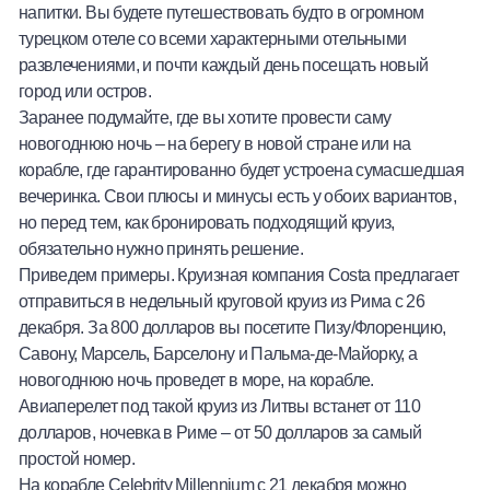
напитки. Вы будете путешествовать будто в огромном
турецком отеле со всеми характерными отельными
развлечениями, и почти каждый день посещать новый
город или остров.
Заранее подумайте, где вы хотите провести саму
новогоднюю ночь – на берегу в новой стране или на
корабле, где гарантированно будет устроена сумасшедшая
вечеринка. Свои плюсы и минусы есть у обоих вариантов,
но перед тем, как бронировать подходящий круиз,
обязательно нужно принять решение.
Приведем примеры. Круизная компания Costa предлагает
отправиться в недельный круговой круиз из Рима с 26
декабря. За 800 долларов вы посетите Пизу/Флоренцию,
Савону, Марсель, Барселону и Пальма-де-Майорку, а
новогоднюю ночь проведет в море, на корабле.
Авиаперелет под такой круиз из Литвы встанет от 110
долларов, ночевка в Риме – от 50 долларов за самый
простой номер.
На корабле Celebrity Millennium с 21 декабря можно