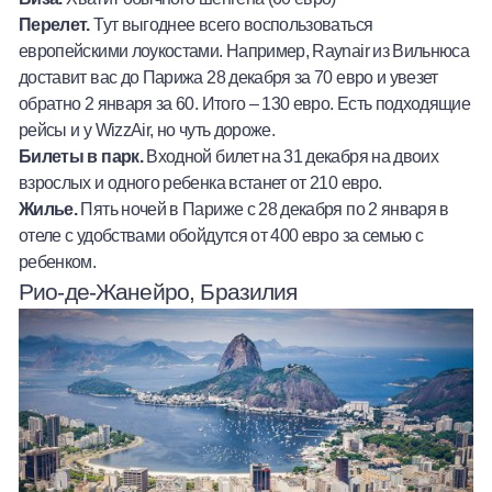
Перелет.
Тут выгоднее всего воспользоваться
европейскими лоукостами. Например, Raynair из Вильнюса
доставит вас до Парижа 28 декабря за 70 евро и увезет
обратно 2 января за 60. Итого – 130 евро. Есть подходящие
рейсы и у WizzAir, но чуть дороже.
Билеты в парк.
Входной билет на 31 декабря на двоих
взрослых и одного ребенка встанет от 210 евро.
Жилье.
Пять ночей в Париже с 28 декабря по 2 января в
отеле с удобствами обойдутся от 400 евро за семью с
ребенком.
Рио-де-Жанейро, Бразилия