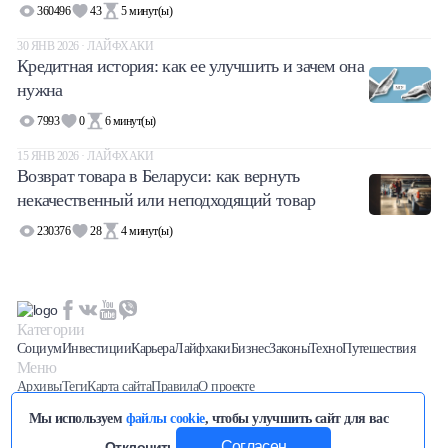
360496
43
5
минут(ы)
30 ЯНВ 2026 · ЛАЙФХАКИ
Кредитная история: как ее улучшить и зачем она
нужна
7993
0
6
минут(ы)
15 ЯНВ 2026 · ЛАЙФХАКИ
Возврат товара в Беларуси: как вернуть
некачественный или неподходящий товар
230376
28
4
минут(ы)
Категории
Социум
Инвестиции
Карьера
Лайфхаки
Бизнес
Законы
Техно
Путешествия
Меню
Архивы
Теги
Карта сайта
Правила
О проекте
Последние новости вы можете отслеживать на нашем
Телеграм
Мы используем
файлы cookie
, чтобы улучшить сайт для вас
канале
Разработка сайта
SEO продвижение
/
—
Whale Studio
Согласен
Отклонить