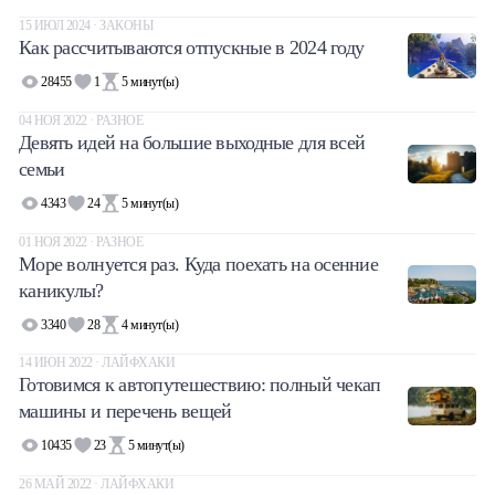
15 ИЮЛ 2024 · ЗАКОНЫ
Халва
Как рассчитываются отпускные в 2024 году
Онлайн-обменник
28455
1
5
минут(ы)
04 НОЯ 2022 · РАЗНОЕ
Премиальный сервис Prime Line
Девять идей на большие выходные для всей
семьи
Мобильный банк MOBY
4343
24
5
минут(ы)
01 НОЯ 2022 · РАЗНОЕ
Потребительский кредит
Море волнуется раз. Куда поехать на осенние
каникулы?
Карта КАКТУС
3340
28
4
минут(ы)
Продукты для Бизнеса
14 ИЮН 2022 · ЛАЙФХАКИ
Готовимся к автопутешествию: полный чекап
машины и перечень вещей
10435
23
5
минут(ы)
26 МАЙ 2022 · ЛАЙФХАКИ