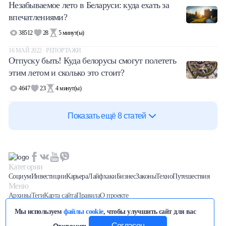
Незабываемое лето в Беларуси: куда ехать за
впечатлениями?
38512
28
5
минут(ы)
16 МАЙ 2022 · РЕПОРТАЖИ
Отпуску быть! Куда белорусы смогут полететь
этим летом и сколько это стоит?
4647
23
4
минут(ы)
Показать ещё 8 статей
Категории
Социум
Инвестиции
Карьера
Лайфхаки
Бизнес
Законы
Техно
Путешествия
Меню
Архивы
Теги
Карта сайта
Правила
О проекте
Последние новости вы можете отслеживать на нашем
Телеграм
Мы используем
файлы cookie
, чтобы улучшить сайт для вас
канале
Разработка сайта
SEO продвижение
/
—
Whale Studio
Согласен