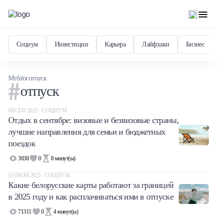
Социум
Инвестиции
Карьера
Лайфхаки
Бизнес
Мтблог
отпуск
отпуск
08 СЕН 2025 · СОЦИУМ
Отдых в сентябре: визовые и безвизовые страны,
лучшие направления для семьи и бюджетных
поездок
3038
0
8
минут(ы)
03 ИЮН 2025 · СОЦИУМ
Какие белорусские карты работают за границей
в 2025 году и как расплачиваться ими в отпуске
71311
0
4
минут(ы)