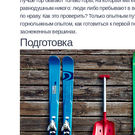
Лучше гор бывают только горы, на которых мы е
Халва
равнодушным никого: люди либо пребывают в во
по нраву. Как это проверить? Только опытным п
Онлайн-обменник
горнолыжным опытом, как готовиться к первой п
заснеженных вершинах.
Премиальный сервис Prime Line
Подготовка
Мобильный банк MOBY
Потребительский кредит
Карта КАКТУС
Продукты для Бизнеса