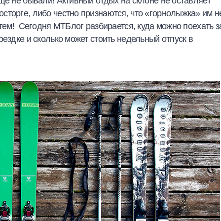
ще не бывали! Активный отдых на склоне не оставляет
сторге, либо честно признаются, что «горнолыжка» им н
утем! Сегодня МТБлог разбирается, куда можно поехать з
оездке и сколько может стоить недельный отпуск в