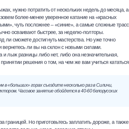
жах, нужно потратить от нескольких недель до месяца, а
азовем более-менее уверенное катание на «красных
ными», чуть посложнее – «синие», а самые сложные трас
ычно осваивают быстрее, за неделю-полторы.
ряд ли сможете достигнуть мастерства. Но уже точно
и вернетесь ли вы на склон с новыми силами.
 и лыж разницы либо нет, либо она незначительная,
 принятии решения о том, на чем же вам учиться кататься
 в «больших» горах съездите несколько раз в Силичи,
ктором. Часовое занятие обойдется в 40-60 белорусских
а границей. Но приготовьтесь заплатить дороже, а также