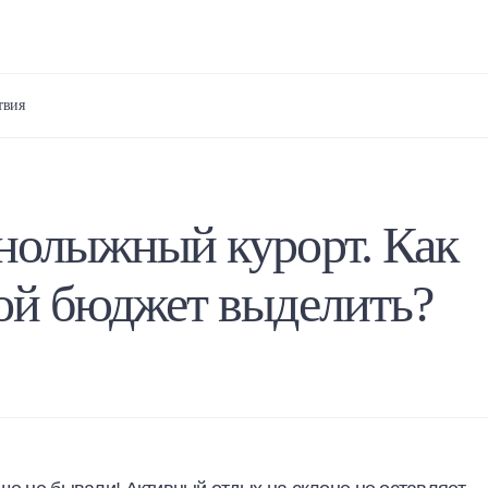
твия
рнолыжный курорт. Как
кой бюджет выделить?