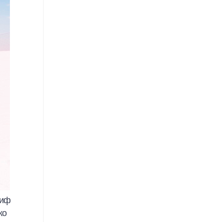
миф
ко