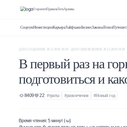
О проекте
Правила
Теги
Архивы
Социум
Инвестиции
Карьера
Лайфхаки
Бизнес
Законы
Техно
Путешес
ДАТА СОЗДАНИЯ: 20.12.2019 18:59 · ДАТА ОБНОВЛЕНИЯ: 20.12.2019 18:59
В первый раз на го
подготовиться и ка
8409
22
#траты
#развлечения
#Новый год
Время чтения:
5
минут (-ы)