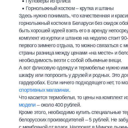
Пуловеры из флиса
Горнолыжный костюм – крутка и штаны
Здесь нужно понимать, что качественная и крас
горнолыжный костюм в Беларуси без скидок обо
быть хорошей идеей взять его в аренду непосре
комплект из куртки и штанов на неделю стоит 9
первого зимнего отдыха, то можно связаться с м
страны разница между ценами «на месте» и бел
необходимость везти с собой объемные вещи.
А вот флисовую одежду и термобелье нужно имет
шкафу или попросить у друзей и родных. Это д
гардеробах. Если ничего подходящего нет, то м
спортивных магазинах.
Что касается термобелья, то цены на комплект 
модели
– около 400 рублей.
Кроме этого, необходимо купить специальные те
белорусских производителей – 5 рублей. Не заб
с мембраной от влаги. Напрокат в Минске лыжные