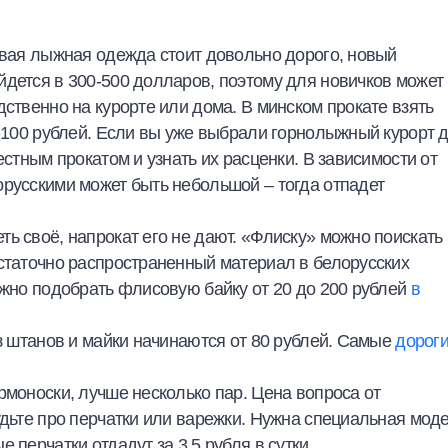
ивая лыжная одежда стоит довольно дорого, новый
йдется в 300-500 долларов, поэтому для новичков может
дственно на курорте или дома. В минском прокате взять
0-100 рублей. Если вы уже выбрали горнолыжный курорт 
естным прокатом и узнать их расценки. В зависимости от
орусскими может быть небольшой – тогда отпадет
ь своё, напрокат его не дают. «Флиску» можно поискать 
остаточно распространенный материал в белорусских
ожно подобрать флисовую байку от 20 до 200 рублей
в
из штанов и майки начинаются от 80 рублей. Самые
дорог
рмоноски, лучше несколько пар. Цена вопроса от
удьте про перчатки или варежки. Нужна специальная мод
 перчатки отдадут за 3,5 рубля в сутки.