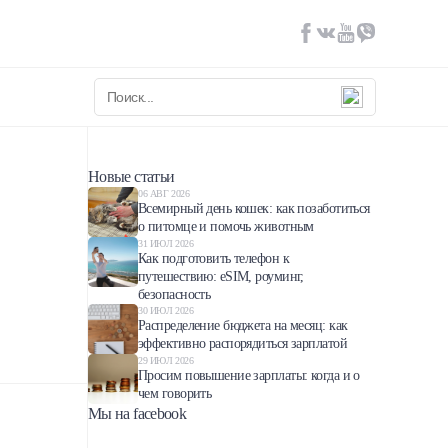
Новые статьи
06 АВГ 2026
Всемирный день кошек: как позаботиться
о питомце и помочь животным
31 ИЮЛ 2026
Как подготовить телефон к
путешествию: eSIM, роуминг,
безопасность
30 ИЮЛ 2026
Распределение бюджета на месяц: как
эффективно распорядиться зарплатой
29 ИЮЛ 2026
Просим повышение зарплаты: когда и о
чем говорить
Мы на facebook