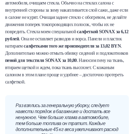
автомобиля, очищаем стекла. Обычно на стеклах салона с
внутренней стороны за зиму накапливается слой сажи, даже если
в салоне не курят. Очищая заднее стекло с обогревом, не делайте
движения поперек токопроводящих полосок, чтобы их не
повредить. Стекла моем специальной
салфеткой SONAX за 6,12
рублей
. Она не оставляет разводов и ворса. Панели и пластик
натираем
салфетками того же производителя за 13,02 BYN
.
Дополнительно можно отмыть обивку сидений и подлокотников
пеной для текстиля SONAX за 10,80
. Наносим пену на ткань,
втираем щеткой и ждем, пока ткань высохнет. С кожаным
салоном в этом плане проще и удобнее – достаточно протереть
салфеткой.
Раз взялись за генеральную уборку, следует
навести порядок в багажнике и достать все
ненужное. Чем больше хлама в автомобиле,
тем больше топлива он тратит. Каждые
дополнительные 45 кг веса увеличивают расход