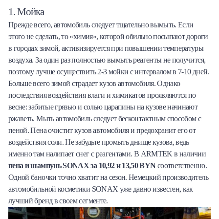
1. Мойка
Прежде всего, автомобиль следует тщательно вымыть. Если
этого не сделать, то «химия», которой обильно посыпают дороги
в городах зимой, активизируется при повышении температуры
воздуха. За один раз полностью вымыть реагенты не получится,
поэтому лучше осуществить 2-3 мойки с интервалом в 7-10 дней.
Больше всего зимой страдает кузов автомобиля. Однако
последствия воздействия влаги и химикатов проявляются по
весне: забитые грязью и солью царапины на кузове начинают
ржаветь. Мыть автомобиль следует бесконтактным способом с
пеной. Пена очистит кузов автомобиля и предохранит его от
воздействия соли. Не забудьте промыть днище кузова, ведь
именно там налипает снег с реагентами. В ARMTEK в наличии
пена и шампунь SONAX за 10,92 и 13,50 BYN
соответственно.
Одной баночки точно хватит на сезон. Немецкий производитель
автомобильной косметики SONAX уже давно известен, как
лучший бренд в своем сегменте.