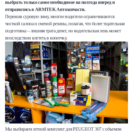
выбрать только самое необходимое на полгода вперед и
Халва
отправились в ARMTEK Автозапчасти.
Пережив суровую зиму, многие водители ограничиваются
Онлайн-обменник
чисткой салона и сменой резины, полагая, что более тщательная
подготовка – лишняя трата денег, но водительская лень может
Премиальный сервис Prime Line
впоследствии влететь в копеечку.
Мобильный банк MOBY
Потребительский кредит
Карта КАКТУС
Продукты для Бизнеса
Мы выбираем летний комплект для PEUGEOT 307 с объемом