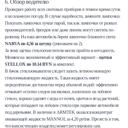
6. Обзор водителю
Проверьте работу всех световых приборов в темное время суток
и во влажную погоду. В случае надобности, замените лампочки.
Покупать лампочки лучше парой, так как лампочки от разных
производителей, брендов или даже линеек могут светить по-
разному. На наш автомобиль берем лампочки ближнего света
NARVA по 4,56 за штуку
(умножаем на 2).
За зиму щетки стеклоочистителя могли прийти в негодность.
Меняем на экономичный и эффективный вариант –
щетки
STELLOX по 10.14 BYN
за комплект.
В бачок стеклоомывателя следует залить летнюю моющую
стеклоомывающую жидкость. Такая жидкость имеет
определённые достоинства перед обычной водой: эффективно
отмывает остатки следов насекомых, налипших на лобовое
стекло, хорошо удаляет следы от почек, цветов и ягод растений,
которые попадают на лобовое стекло при парковке автомобиля
под деревьями. В наличии в ARMTEK оказался концентрат
омывающей жидкости MANNOL за 4,20 рубля. Прелесть в том,
что консистенцию владелец может регулировать сам.