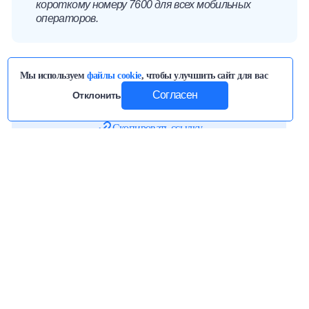
короткому номеру 7600 для всех мобильных
операторов.
Мы используем
файлы cookie
, чтобы улучшить сайт для вас
Поделиться статьей
Согласен
Отклонить
Скопировать ссылку
Читайте нас в
Telegram
первыми узнавайте о новых статьях!
Вас также может заинтересовать
30 ИЮЛ 2026 · ЛАЙФХАКИ
Распределение бюджета на месяц: как
эффективно распорядиться зарплатой
372
0
7
минут(ы)
13 ИЮЛ 2026 · ЛАЙФХАКИ
Детский паспорт в Беларуси: как оформить,