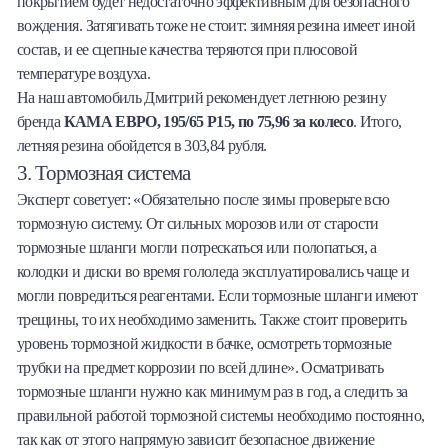
покрытием будет недостаточно эффективным для безопасного
вождения. Затягивать тоже не стоит: зимняя резина имеет иной
состав, и ее сцепные качества теряются при плюсовой
температуре воздуха.
На наш автомобиль Дмитрий рекомендует летнюю резину
бренда
КАМА ЕВРО, 195/65 Р15, по 75,96 за колесо
. Итого,
летняя резина обойдется в 303,84 рубля.
3. Тормозная система
Эксперт советует: «Обязательно после зимы проверьте всю
тормозную систему. От сильных морозов или от старости
тормозные шланги могли потрескаться или полопаться, а
колодки и диски во время гололеда эксплуатировались чаще и
могли повредиться реагентами. Если тормозные шланги имеют
трещины, то их необходимо заменить. Также стоит проверить
уровень тормозной жидкости в бачке, осмотреть тормозные
трубки на предмет коррозии по всей длине». Осматривать
тормозные шланги нужно как минимум раз в год, а следить за
правильной работой тормозной системы необходимо постоянно,
так как от этого напрямую зависит безопасное движение