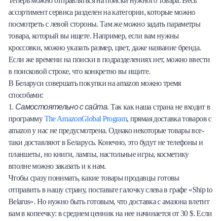
Теперь можно отправляться на поиски нужного товара. Весь
ассортимент сервиса разделен на категории, которые можно
посмотреть с левой стороны. Там же можно задать параметры
товара, который вы ищете. Например, если вам нужны
кроссовки, можно указать размер, цвет, даже название бренда.
Если же времени на поиски в подразделениях нет, можно ввести
в поисковой строке, что конкретно вы ищите.
В Беларуси совершать покупки на amazon можно тремя
способами:
Самостоятельно с сайта
1.
. Так как наша страна не входит в
программу
The AmazonGlobal Program
, прямая доставка товаров с
amazon у нас не предусмотрена. Однако некоторые товары все-
таки доставляют в Беларусь. Конечно, это будут не телефоны и
планшеты, но книги, лампы, настольные игры, косметику
вполне можно заказать и к нам.
Чтобы сразу понимать, какие товары продавцы готовы
отправить в нашу страну, поставьте галочку слева в графе «Ship to
Belarus». Но нужно быть готовым, что доставка с амазона влетит
вам в копеечку: в среднем ценник на нее начинается от 30 $. Если