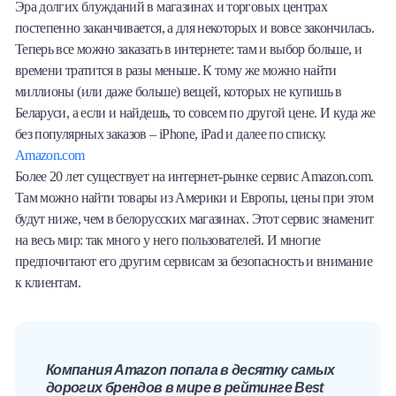
Эра долгих блужданий в магазинах и торговых центрах
Халва
постепенно заканчивается, а для некоторых и вовсе закончилась.
Теперь все можно заказать в интернете: там и выбор больше, и
Онлайн-обменник
времени тратится в разы меньше. К тому же можно найти
миллионы (или даже больше) вещей, которых не купишь в
Премиальный сервис Prime Line
Беларуси, а если и найдешь, то совсем по другой цене. И куда же
без популярных заказов – iPhone, iPad и далее по списку.
Мобильный банк MOBY
Amazon.com
Более 20 лет существует на интернет-рынке сервис Amazon.com.
Потребительский кредит
Там можно найти товары из Америки и Европы, цены при этом
будут ниже, чем в белорусских магазинах. Этот сервис знаменит
Карта КАКТУС
на весь мир: так много у него пользователей. И многие
предпочитают его другим сервисам за безопасность и внимание
к клиентам.
Продукты для Бизнеса
Компания Amazon попала в десятку самых
дорогих брендов в мире в рейтинге Best