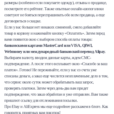
размеры (особенно если покупаете одежду), отзывы о продавце,
посмотрите его рейтинг. Также опытные онлайн-шопоголики
советуют не бояться переспрашивать обо всем продавца, а еще
договориться о скидке.
Если у вас больше нет никаких сомнений, смело добавляйте
товар в корзину и нажимайте кнопку «Оплатить». Затем перед
вами появится окно с выбором способа оплаты товара:
банковскими картами MasterCard или VISA, QIWI,
Webmoney или международный банковский перевод Alipay
.
Выбираем валюту, вводим данные карты, ждем СМС-
подтверждение. А после этого всплывает окно «Спасибо за ваш
платеж». Готово! Не переживайте, если у вас со счета уже
списаны деньги, а заказ еще числится неоплаченным: дело в том,
что сервис около суток может обрабатывать ваш запрос,
проверять платежи. Затем через день-два вам придет
подтверждение, что заказ обработан и уже отправлен. Вам также
пришлют ссылку для отслеживания посылки.
Про Ebay и AliExpress мы еще подробнее расскажем в блоге. Как
говорится, приятных вам покупок!