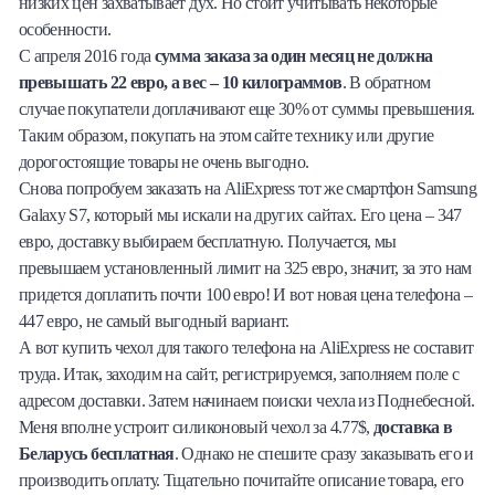
низких цен захватывает дух. Но стоит учитывать некоторые
особенности.
С апреля 2016 года
сумма заказа за один месяц не должна
превышать 22 евро, а вес – 10 килограммов
. В обратном
случае покупатели доплачивают еще 30% от суммы превышения.
Таким образом, покупать на этом сайте технику или другие
дорогостоящие товары не очень выгодно.
Снова попробуем заказать на AliExpress тот же смартфон Samsung
Galaxy S7, который мы искали на других сайтах. Его цена – 347
евро, доставку выбираем бесплатную. Получается, мы
превышаем установленный лимит на 325 евро, значит, за это нам
придется доплатить почти 100 евро! И вот новая цена телефона –
447 евро, не самый выгодный вариант.
А вот купить чехол для такого телефона на AliExpress не составит
труда. Итак, заходим на сайт, регистрируемся, заполняем поле с
адресом доставки. Затем начинаем поиски чехла из Поднебесной.
Меня вполне устроит силиконовый чехол за 4.77$,
доставка в
Беларусь бесплатная
. Однако не спешите сразу заказывать его и
производить оплату. Тщательно почитайте описание товара, его