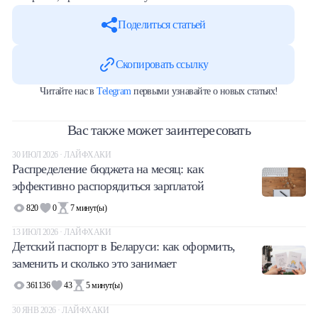
Поделиться статьей
Скопировать ссылку
Читайте нас в
Telegram
первыми узнавайте о новых статьях!
Вас также может заинтересовать
30 ИЮЛ 2026 · ЛАЙФХАКИ
Распределение бюджета на месяц: как
эффективно распорядиться зарплатой
820
0
7
минут(ы)
13 ИЮЛ 2026 · ЛАЙФХАКИ
Детский паспорт в Беларуси: как оформить,
заменить и сколько это занимает
361136
43
5
минут(ы)
30 ЯНВ 2026 · ЛАЙФХАКИ