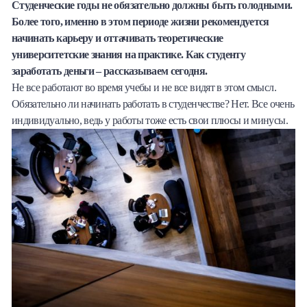
Студенческие годы не обязательно должны быть голодными.
Халва
Более того, именно в этом периоде жизни рекомендуется
начинать карьеру и оттачивать теоретические
Онлайн-обменник
университетские знания на практике. Как студенту
заработать деньги – рассказываем сегодня.
Премиальный сервис Prime Line
Не все работают во время учебы и не все видят в этом смысл.
Обязательно ли начинать работать в студенчестве? Нет. Все очень
Мобильный банк MOBY
индивидуально, ведь у работы тоже есть свои плюсы и минусы.
Потребительский кредит
Карта КАКТУС
Продукты для Бизнеса