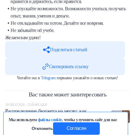
нравится и держитесь, если нравится.
Не упускайте возможности. Возможности учиться, получать
опыт, знания, умения и деньги.
Не откладывайте на потом. Делайте все вовремя.
Не забывайте об учебе.
Желаем вам удачи!
Поделиться статьей
Скопировать ссылку
Читайте нас в
Telegram
первыми узнавайте о новых статьях!
Вас также может заинтересовать
30 ИЮЛ 2026 · ЛАЙФХАКИ
Распределение бюджета на месяц: как
эффективно распорядиться зарплатой
Мы используем
файлы cookie
, чтобы улучшить сайт для вас
324
0
7
минут(ы)
Согласен
Отклонить