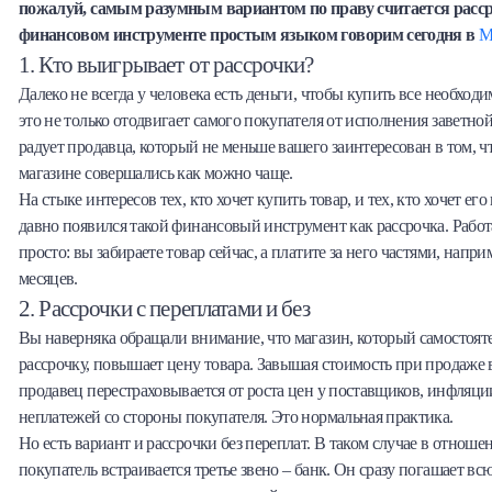
пожалуй, самым разумным вариантом по праву считается расср
Халва
финансовом инструменте простым языком говорим сегодня в
М
1. Кто выигрывает от рассрочки?
Онлайн-обменник
Далеко не всегда у человека есть деньги, чтобы купить все необходи
это не только отодвигает самого покупателя от исполнения заветной
Премиальный сервис Prime Line
радует продавца, который не меньше вашего заинтересован в том, ч
магазине совершались как можно чаще.
Мобильный банк MOBY
На стыке интересов тех, кто хочет купить товар, и тех, кто хочет ег
давно появился такой финансовый инструмент как рассрочка. Работ
Потребительский кредит
просто: вы забираете товар сейчас, а платите за него частями, напри
месяцев.
Карта КАКТУС
2. Рассрочки с переплатами и без
Вы наверняка обращали внимание, что магазин, который самостоят
Продукты для Бизнеса
рассрочку, повышает цену товара. Завышая стоимость при продаже в
продавец перестраховывается от роста цен у поставщиков, инфляции
неплатежей со стороны покупателя. Это нормальная практика.
Но есть вариант и рассрочки без переплат. В таком случае в отноше
покупатель встраивается третье звено – банк. Он сразу погашает в