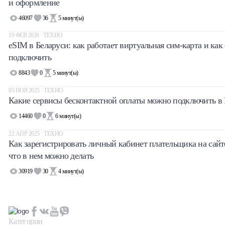
и оформление
46097
36
5
минут(ы)
19 ФЕВ 2026 · ТЕХНО
eSIM в Беларуси: как работает виртуальная сим-карта и как 
подключить
8843
0
5
минут(ы)
05 НОЯ 2025 · ТЕХНО
Какие сервисы бесконтактной оплаты можно подключить 
14460
0
6
минут(ы)
22 АПР 2025 · ТЕХНО
Как зарегистрировать личный кабинет плательщика на сай
что в нем можно делать
30919
30
4
минут(ы)
Категории