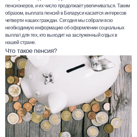
пенсионеров, и их число продолжает увеличиваться. Таким
Халва
образом, выплата пенсий в Беларуси касается интересов
четверти наших граждан. Сегодня мы собрали всю
Онлайн-обменник
необходимую информацию об оформлении социальных
выплат для тех, кто выходит на заслуженный отдых в
Премиальный сервис Prime Line
нашей стране.
Что такое пенсия?
Мобильный банк MOBY
Потребительский кредит
Карта КАКТУС
Продукты для Бизнеса