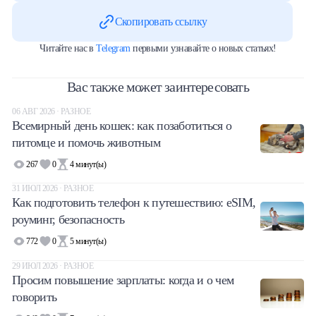
Скопировать ссылку
Читайте нас в
Telegram
первыми узнавайте о новых статьях!
Вас также может заинтересовать
06 АВГ 2026 · РАЗНОЕ
Всемирный день кошек: как позаботиться о
питомце и помочь животным
267
0
4
минут(ы)
31 ИЮЛ 2026 · РАЗНОЕ
Как подготовить телефон к путешествию: eSIM,
роуминг, безопасность
772
0
5
минут(ы)
29 ИЮЛ 2026 · РАЗНОЕ
Просим повышение зарплаты: когда и о чем
говорить