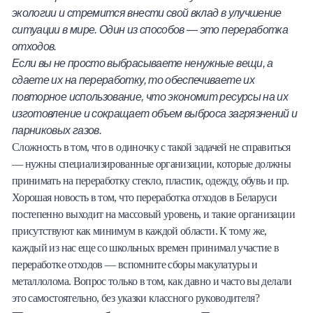
экологии и стремится внести свой вклад в улучшение
Халва
ситуации в мире. Один из способов — это переработка
отходов.
Онлайн-обменник
Если вы не просто выбрасываете ненужные вещи, а
сдаете их на переработку, то обеспечиваете их
Премиальный сервис Prime Line
повторное использование, что экономит ресурсы на их
изготовление и сокращает объем выброса загрязнений и
Мобильный банк MOBY
парниковых газов.
Сложность в том, что в одиночку с такой задачей не справиться
Потребительский кредит
— нужны специализированные организации, которые должны
принимать на переработку стекло, пластик, одежду, обувь и пр.
Карта КАКТУС
Хорошая новость в том, что переработка отходов в Беларуси
постепенно выходит на массовый уровень, и такие организации
Продукты для Бизнеса
присутствуют как минимум в каждой области. К тому же,
каждый из нас еще со школьных времен принимал участие в
переработке отходов — вспомните сборы макулатуры и
металлолома. Вопрос только в том, как давно и часто вы делали
это самостоятельно, без указки классного руководителя?