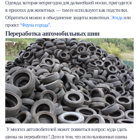
Одежда, которая непригодна для дальнейшей носки, пригодится
в приютах для животных — там ее используют как подстилки.
Обратиться можно в объединение защиты животных
Эгида
или
проект
“Фауна города”
.
Переработка автомобильных шин
У многих автолюбителей может появиться вопрос: куда сдать
шины на переработку? Дело в том, что использованные шины