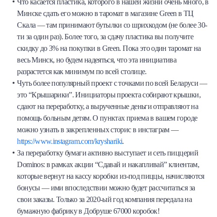
Что касается пластика, которого в нашей жизни очень много, в
Минске сдать его можно в таромат в магазине Green в ТЦ
Скала — там принимают бутылки со шрихкодом (не более 30-
ти за один раз). Более того, за сдачу пластика вы получите
скидку до 3% на покупки в Green. Пока это один таромат на
весь Минск, но будем надеяться, что эта инициатива
разрастется как минимум по всей столице.
Чуть более популярный проект с точками по всей Беларуси —
это “Крышарики”. Инициаторы проекта собирают крышки,
сдают на переработку, а вырученные деньги отправляют на
помощь больным детям. О пунктах приема в вашем городе
можно узнать в закрепленных сторис в инстаграм —
https://www.instagram.com/kryshariki
.
За переработку бумаги активно выступает и сеть пиццерий
Dominos: в рамках акции “Сдавай и накапливай” клиентам,
которые вернут на кассу коробки из-под пиццы, начисляются
бонусы — ими впоследствии можно будет рассчитаться за
свои заказы. Только за 2020-ый год компания передала на
бумажную фабрику в Добруше 67000 коробок!