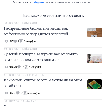
Читайте нас в
Telegram
первыми узнавайте о новых статьях!
Вас также может заинтересовать
30 ИЮЛ 2026 · ЛАЙФХАКИ
Распределение бюджета на месяц: как
эффективно распорядиться зарплатой
382
0
7
минут(ы)
13 ИЮЛ 2026 · ЛАЙФХАКИ
Детский паспорт в Беларуси: как оформить,
заменить и сколько это занимает
360979
43
5
минут(ы)
11 ИЮН 2026 · ЭКСПЕРИМЕНТЫ
Как купить слиток золота и можно ли на этом
заработать
26686
12
5
минут(ы)
30 ЯНВ 2026 · ЛАЙФХАКИ
Кредитная история: как ее улучшить и зачем она