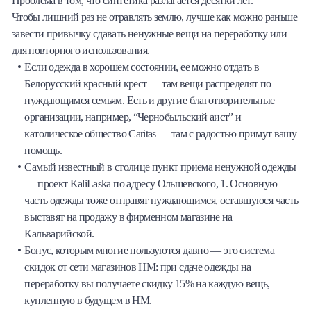
Проблема в том, что синтетика разлагается десятки лет.
Чтобы лишний раз не отравлять землю, лучше как можно раньше
завести привычку сдавать ненужные вещи на переработку или
для повторного использования.
Если одежда в хорошем состоянии, ее можно отдать в
Белорусский красный крест — там вещи распределят по
нуждающимся семьям. Есть и другие благотворительные
организации, например, “Чернобыльский аист” и
католическое общество Caritas — там с радостью примут вашу
помощь.
Самый известный в столице пункт приема ненужной одежды
— проект KaliLaska по адресу Ольшевского, 1. Основную
часть одежды тоже отправят нуждающимся, оставшуюся часть
выставят на продажу в фирменном магазине на
Кальварийской.
Бонус, которым многие пользуются давно — это система
скидок от сети магазинов HM: при сдаче одежды на
переработку вы получаете скидку 15% на каждую вещь,
купленную в будущем в HM.