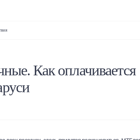
твия
чные. Как оплачивается
аруси