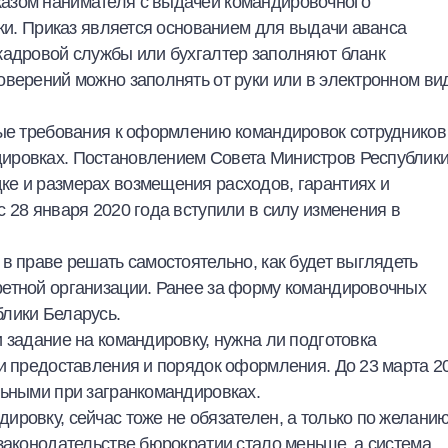
азом нанимателя с выдачей командировочного
дки. Приказ является основанием для выдачи аванса
кадровой службы или бухгалтер заполняют бланк
верений можно заполнять от руки или в электронном ви
вые требования к оформлению командировок сотрудников
ировках. Постановлением Совета Министров Республик
ке и размерах возмещения расходов, гарантиях и
 с 28 января 2020 года вступили в силу изменения в
в праве решать самостоятельно, как будет выглядеть
ретной организации. Ранее за форму командировочных
лики Беларусь.
 задание на командировку, нужна ли подготовка
ки предоставления и порядок оформления. До 23 марта 2
льными при загранкомандировках.
ировку, сейчас тоже не обязателен, а только по желани
законодательстве бюрократии стало меньше, а система