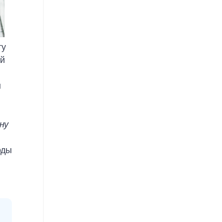
ту
ый
ы
ну
оды