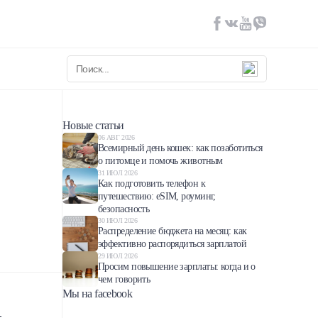
Новые статьи
06 АВГ 2026
Всемирный день кошек: как позаботиться
о питомце и помочь животным
31 ИЮЛ 2026
Как подготовить телефон к
путешествию: eSIM, роуминг,
безопасность
30 ИЮЛ 2026
Распределение бюджета на месяц: как
эффективно распорядиться зарплатой
29 ИЮЛ 2026
Просим повышение зарплаты: когда и о
чем говорить
Мы на facebook