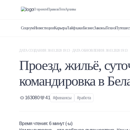
О проекте
Правила
Теги
Архивы
Социум
Инвестиции
Карьера
Лайфхаки
Бизнес
Законы
Техно
Путешес
ДАТА СОЗДАНИЯ: 30.03.2020 19:13 · ДАТА ОБНОВЛЕНИЯ: 30.03.2020 19:13
Проезд, жильё, суто
командировка в Бел
163080
41
#финансы
#работа
Время чтения:
6
минут (-ы)