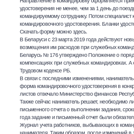
Направление в командировку оформляется прик
удостоверения не менее, чем за 1 день до поез
командируемому сотруднику. Потом специалист 
командировочного удостоверения. Бланки удосто
Скачать форму
можно здесь.
В Беларуси с 23 марта 2019 года действуют но
возмещения им расходов при служебных команд
Беларусь № 176 утверждено
Положение о поряд
компенсациях при служебных командировках
. А
Трудовом кодексе РБ
.
В связи с последними изменениями, наниматель 
форма командировочного удостоверения в конк
листов отвечало Министерство финансов Респуб
Также сейчас наниматель решает, необходимо ли
письменного отчета о выполнении задания, сро
года задание и письменный отчет были обязате
Журнал учета работников, выбывающих в команд
нанимателя. Таким образом, после изменений в 