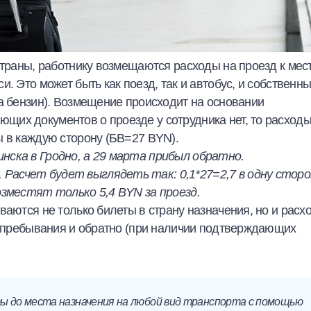
страны, работнику возмещаются расходы на проезд к мес
. Это может быть как поезд, так и автобус, и собственн
а бензин). Возмещение происходит на основании
их документов о проезде у сотрудника нет, то расход
ы в каждую сторону (БВ=27 BYN).
нска в Гродно, а 29 марта прибыл обратно.
Расчет будет выглядеть так: 0,1*27=2,7 в одну сторо
озместят только 5,4 BYN за проезд.
ваются не только билеты в страну назначения, но и расх
ту пребывания и обратно (при наличии подтверждающих
ы до места назначения на любой вид транспорта с помощью