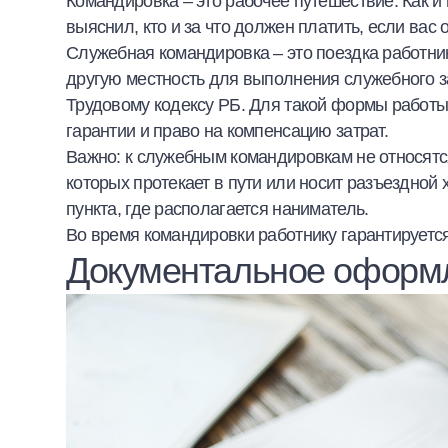
Командировка – это рабочее путешествие. Как и
Халва
выяснил, кто и за что должен платить, если вас
Служебная командировка – это поездка работни
Онлайн-обменник
другую местность для выполнения служебного з
Трудовому кодексу РБ. Для такой формы работы
Премиальный сервис Prime Line
гарантии и право на компенсацию затрат.
Важно: к служебным командировкам не относятс
Мобильный банк MOBY
которых протекает в пути или носит разъездной 
пункта, где располагается наниматель.
Потребительский кредит
Во время командировки работнику гарантируетс
Документальное оформ
Карта КАКТУС
Продукты для Бизнеса