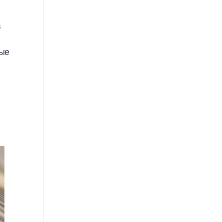
г
в
ные