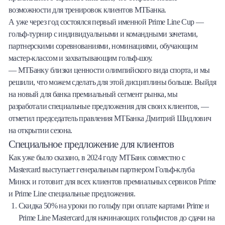
возможности для тренировок клиентов МТБанка.
А уже через год состоялся первый именной Prime Line Cup —
гольф-турнир с индивидуальными и командными зачетами,
партнерскими соревнованиями, номинациями, обучающим
мастер-классом и захватывающим гольф-шоу.
— МТБанку близки ценности олимпийского вида спорта, и мы
решили, что можем сделать для этой дисциплины больше. Выйдя
на новый для банка премиальный сегмент рынка, мы
разработали специальные предложения для своих клиентов, —
отметил председатель правления МТБанка Дмитрий Шидлович
на открытии сезона.
Специальное предложение для клиентов
Как уже было сказано, в 2024 году МТБанк совместно с
Mastercard выступает генеральным партнером Гольф-клуба
Минск и готовит для всех клиентов премиальных сервисов Prime
и Prime Line специальные предложения.
Скидка 50% на уроки по гольфу при оплате картами Prime и
Prime Line Mastercard для начинающих гольфистов до сдачи на