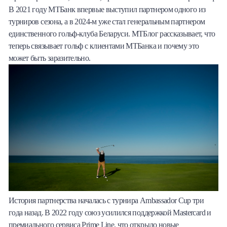
В 2021 году МТБанк впервые выступил партнером одного из
Халва
турниров сезона, а в 2024-м уже стал генеральным партнером
единственного гольф-клуба Беларуси. МТБлог рассказывает, что
Онлайн-обменник
теперь связывает гольф с клиентами МТБанка и почему это
может быть заразительно.
Премиальный сервис Prime Line
Мобильный банк MOBY
Потребительский кредит
Карта КАКТУС
Продукты для Бизнеса
История партнерства началась с турнира Ambassador Cup три
года назад. В 2022 году союз усилился поддержкой Mastercard и
премиального сервиса Prime Line, что открыло новые