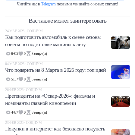
Читайте нас в
Telegram
первыми узнавайте о новых статьях!
Вас также может заинтересовать
24 МАР 2026 · СОЦИУМ
Как подготовить автомобиль к смене сезона:
советы по подготовке машины к лету
6405
0
3
минут(ы)
04 МАР 2026 · СОЦИУМ
Что подарить на 8 Марта в 2026 году: топ идей
5137
0
6
минут(ы)
26 ФЕВ 2026 · СОЦИУМ
Претенденты на «Оскар-2026»: фильмы и
номинанты главной кинопремии
4487
0
8
минут(ы)
23 ФЕВ 2026 · СОЦИУМ
Покупки в интернете: как безопасно покупать