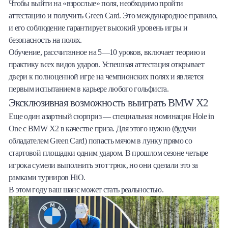
Чтобы выйти на «взрослые» поля, необходимо пройти
аттестацию и получить Green Card. Это международное правило,
и его соблюдение гарантирует высокий уровень игры и
безопасность на полях.
Обучение, рассчитанное на 5—10 уроков, включает теорию и
практику всех видов ударов. Успешная аттестация открывает
двери к полноценной игре на чемпионских полях и является
первым испытанием в карьере любого гольфиста.
Эксклюзивная возможность выиграть BMW X2
Еще один азартный сюрприз — специальная номинация Hole in
One с BMW X2 в качестве приза. Для этого нужно (будучи
обладателем Green Card) попасть мячом в лунку прямо со
стартовой площадки одним ударом. В прошлом сезоне четыре
игрока сумели выполнить этот трюк, но они сделали это за
рамками турниров HiO.
В этом году ваш шанс может стать реальностью.