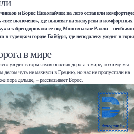
лли
ечников и Борис Николайчик на лето оставили комфортну
ь «все включено», где вывозят на экскурсии в комфортных
чку» и забрендировали ее под Монгольское Ралли – необыч
а в турецком городе Байбурт, где неподалеку уходит в горы
орога в мире
него уходит в горы самая опасная дорога в мире, поэтому мы
м делом чуть не махнули в Грецию, но нас не пропустили на
уже пора дальше, – рассказывает Борис.