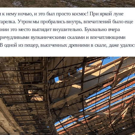
 к нему ночью, и это был просто космос! При яркой луне
 тарелка. Утром мы пробрались внутрь, впечатлений было еще
нии это место выглядит внушительно. Буквально вчера
 причудливыми вулканическими скалами и впечатляющими
В одной из пещер, высеченных древними в скале, даже удалос