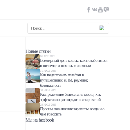
Новые статьи
06 АВГ 2026
Всемирный день кошек: как позаботиться
о питомце и помочь животным
31 ИЮЛ 2026
Как подготовить телефон к
путешествию: eSIM, роуминг,
безопасность
30 ИЮЛ 2026
Распределение бюджета на месяц: как
эффективно распорядиться зарплатой
29 ИЮЛ 2026
Просим повышение зарплаты: когда и о
чем говорить
Мы на facebook