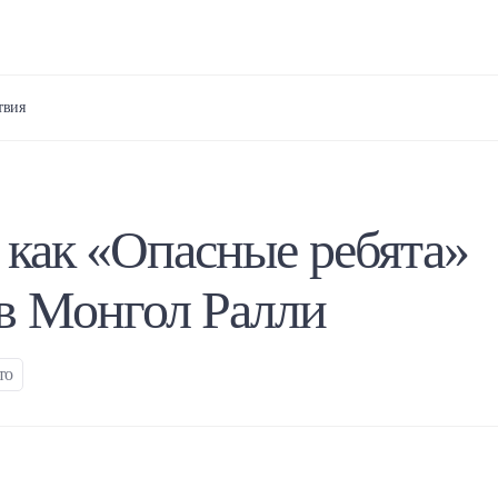
твия
 как «Опасные ребята»
в Монгол Ралли
то