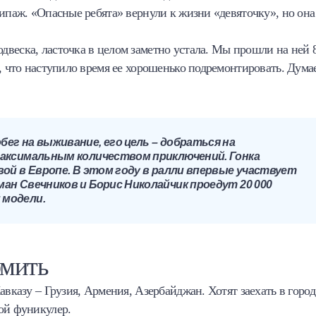
кипаж. «Опасные ребята» вернули к жизни «девяточку», но она
веска, ласточка в целом заметно устала. Мы прошли на ней 
м, что наступило время ее хорошенько подремонтировать. Дума
ег на выживание, его цель – добраться на
максимальным количеством приключений. Гонка
вой в Европе. В этом году в ралли впервые участвует
ан Свечников и Борис Николайчик проедут 20 000
 модели.
рмить
авказу – Грузия, Армения, Азербайджан. Хотят заехать в город
ой фуникулер.