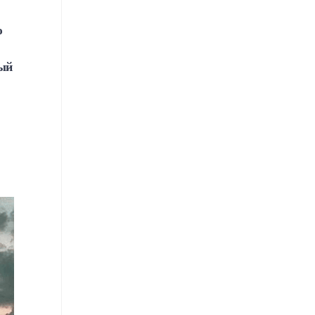
ю
ный