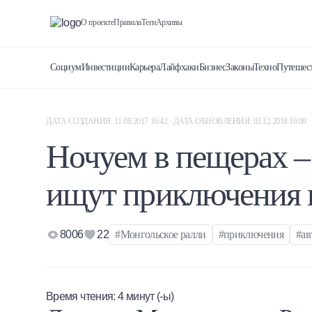
О проекте
Правила
Теги
Архивы
Социум
Инвестиции
Карьера
Лайфхаки
Бизнес
Законы
Техно
Путешес
ДАТА СОЗДАНИЯ: 11.08.2017 16:42 · ДАТА ОБНОВЛЕНИЯ: 03.12.2018 16:09
Ночуем в пещерах –
ищут приключения 
8006
22
#Монгольское ралли
#приключения
#ав
Время чтения:
4
минут (-ы)