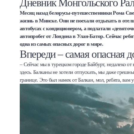
Дневник Монгольского Ра
Халва
Месяц назад белорусы-путешественники Рома Св
жизнь в Минске. Они не поехали отдыхать в отел
Онлайн-обменник
автобусах с кондиционером, а подлатали «девято
автопробег от Лондона в Улан-Батор. Сейчас ребят
Премиальный сервис Prime Line
одна из самых опасных дорог в мире.
Впереди – самая опасная д
Мобильный банк MOBY
– Сейчас мы в турецком городе Байбурт, недалеко от 
Потребительский кредит
здесь. Балканы не хотели отпускать, мы даже грешны
границе. Это был намек от Балкан, мол, ребята, вам 
Карта КАКТУС
Продукты для Бизнеса