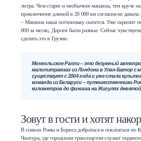
литра. Чем старее и необычнее машина, тем круче э
приключение длиной в 20 000 км согласия не давала.
– Машина наша потихоньку сыпется. Уже скрипит под
000 за месяц. Дороги были разные. Сейчас чувствуе
сделать это в Грузии.
Монгольское Ралли – это безумный автопроб
малолитражках из Лондона в Улан-Батор с 
существует с 2004 года и уже стала культо
команда из Беларуси – путешественники Ром
километров до финиша на Жигулях девятой
Зовут в гости и хотят нако
В планах Ромы и Бориса добраться и покататься по К
Чиатура, где городским транспортом служит подвесн