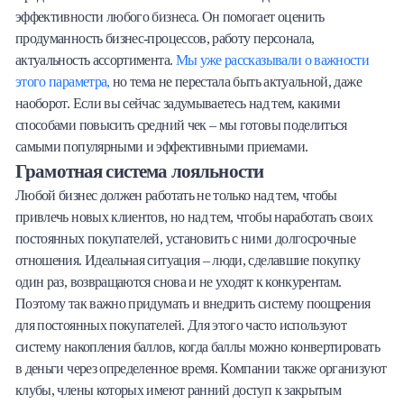
эффективности любого бизнеса. Он помогает оценить
Халва
продуманность бизнес-процессов, работу персонала,
актуальность ассортимента.
Мы уже рассказывали о важности
Онлайн-обменник
этого параметра,
но тема не перестала быть актуальной, даже
наоборот. Если вы сейчас задумываетесь над тем, какими
Премиальный сервис Prime Line
способами повысить средний чек – мы готовы поделиться
самыми популярными и эффективными приемами.
Мобильный банк MOBY
Грамотная система лояльности
Любой бизнес должен работать не только над тем, чтобы
Потребительский кредит
привлечь новых клиентов, но над тем, чтобы наработать своих
постоянных покупателей, установить с ними долгосрочные
Карта КАКТУС
отношения. Идеальная ситуация – люди, сделавшие покупку
один раз, возвращаются снова и не уходят к конкурентам.
Продукты для Бизнеса
Поэтому так важно придумать и внедрить систему поощрения
для постоянных покупателей. Для этого часто используют
систему накопления баллов, когда баллы можно конвертировать
в деньги через определенное время. Компании также организуют
клубы, члены которых имеют ранний доступ к закрытым