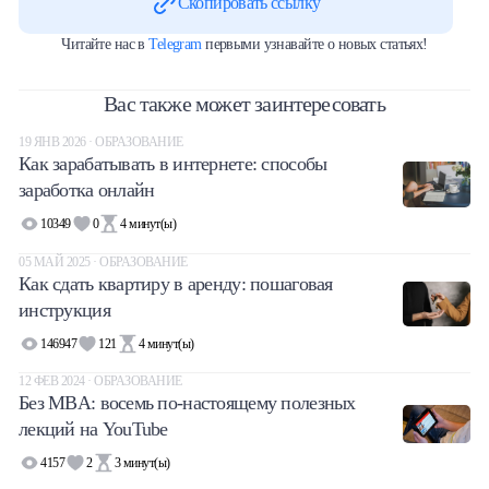
Скопировать ссылку
Читайте нас в
Telegram
первыми узнавайте о новых статьях!
Вас также может заинтересовать
19 ЯНВ 2026 · ОБРАЗОВАНИЕ
Как зарабатывать в интернете: способы
заработка онлайн
10349
0
4
минут(ы)
05 МАЙ 2025 · ОБРАЗОВАНИЕ
Как сдать квартиру в аренду: пошаговая
инструкция
146947
121
4
минут(ы)
12 ФЕВ 2024 · ОБРАЗОВАНИЕ
Без MBA: восемь по-настоящему полезных
лекций на YouTube
4157
2
3
минут(ы)