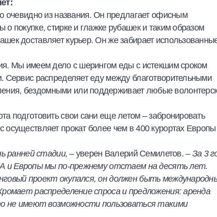
ет:
то очевидно из названия. Он предлагает офисным
 о покупке, стирке и глажке рубашек и таким образом
ашек доставляет курьер. Он же забирает использованны
ния. Мы имеем дело с шерингом еды с истекшим сроком
ти. Сервис распределяет еду между благотворительными
ления, бездомными или поддерживает любые волонтерс
та подготовить свои сани еще летом – забронировать
с осуществляет прокат более чем в 400 курортах Европы
нь ранней стадии,
– уверен Валерий Семилетов.
– За 3 г
ША и Европы мы по-прежнему отстаем на десять лет.
нговый проект окупался, он должен быть международн
Хромает распределение спроса и предложения: аренда
сто не имеют возможности пользоваться такими