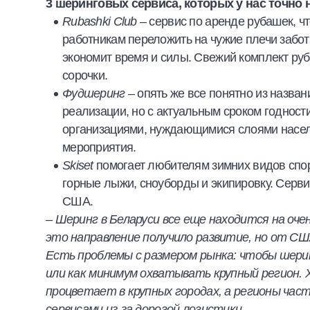
3 шеринговых сервиса, которых у нас точно н
Rubashki Club
– сервис по аренде рубашек, ч
работникам переложить на чужие плечи заботы
экономит время и силы. Свежий комплект руб
сорочки.
Фудшеринг
– опять же все понятно из назва
реализации, но с актуальным сроком годнос
организациями, нуждающимися слоями насе
мероприятия.
Skiset
помогает любителям зимних видов спор
горные лыжи, сноуборды и экипировку. Серви
США.
– Шеринг в Беларуси все еще находится на оче
это направление получило развитие, но от С
Есть проблемы с размером рынка: чтобы шери
или как минимум охватывать крупный регион. 
процветает в крупных городах, а регионы ча
сервисами из-за дорогой логистики.