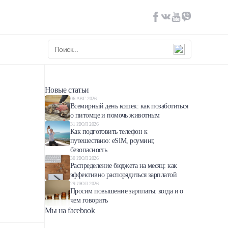
Новые статьи
06 АВГ 2026
Всемирный день кошек: как позаботиться
о питомце и помочь животным
31 ИЮЛ 2026
Как подготовить телефон к
путешествию: eSIM, роуминг,
безопасность
30 ИЮЛ 2026
Распределение бюджета на месяц: как
эффективно распорядиться зарплатой
29 ИЮЛ 2026
Просим повышение зарплаты: когда и о
чем говорить
Мы на facebook