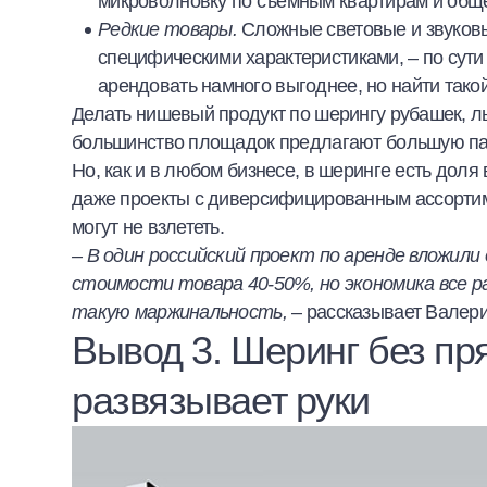
микроволновку по съемным квартирам и обще
Редкие товары.
Сложные световые и звуковы
специфическими характеристиками, – по сути 
арендовать намного выгоднее, но найти такой
Делать нишевый продукт по шерингу рубашек, л
большинство площадок предлагают большую па
Но, как и в любом бизнесе, в шеринге есть доля
даже проекты с диверсифицированным ассорти
могут не взлететь.
– В один российский проект по аренде вложили
стоимости товара 40-50%, но экономика все ра
такую маржинальность,
– рассказывает Валер
Вывод 3. Шеринг без пр
развязывает руки