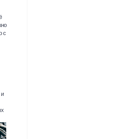
ё
жно
о с
 и
ых