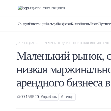
О проекте
Правила
Теги
Архивы
Социум
Инвестиции
Карьера
Лайфхаки
Бизнес
Законы
Техно
Путешес
ДАТА СОЗДАНИЯ: 09.09.2019 17:00 · ДАТА ОБНОВЛЕНИЯ: 09.09.2019 17:00
Маленький рынок, с
низкая маржинально
арендного бизнеса в
7715
20
#прибыль
#аренда