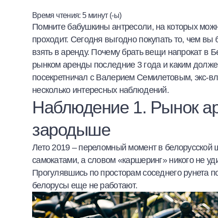
Халва
Время чтения:
5
минут (-ы)
Помните бабушкины антресоли, на которых можн
Онлайн-обменник
проходит. Сегодня выгодно покупать то, чем вы
взять в аренду. Почему брать вещи напрокат в 
Премиальный сервис Prime Line
рынком аренды последние 3 года и каким должен
посекретничал с Валерием Семилетовым, экс-в
Мобильный банк MOBY
несколько интересных наблюдений.
Наблюдение 1. Рынок ар
Потребительский кредит
зародыше
Карта КАКТУС
Лето 2019 – переломный момент в белорусской 
Продукты для Бизнеса
самокатами, а словом «каршеринг» никого не уд
Прогулявшись по просторам соседнего рунета по
белорусы еще не работают.