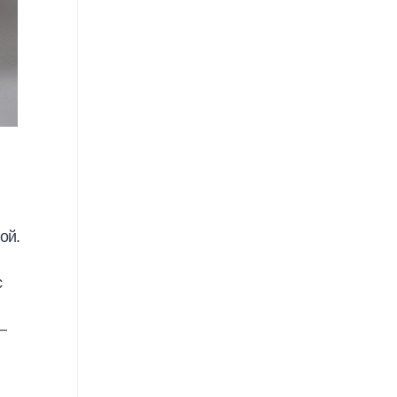
ой.
с
–