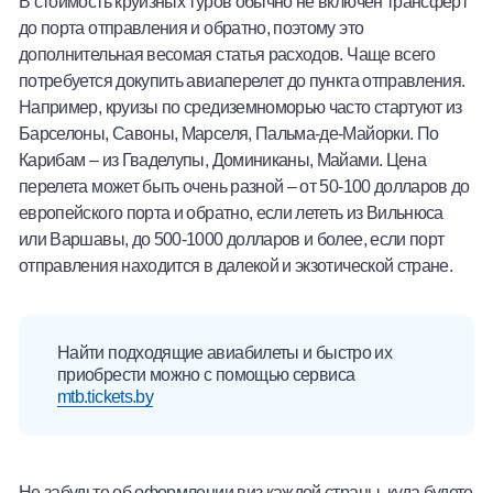
В стоимость круизных туров обычно не включен трансферт
до порта отправления и обратно, поэтому это
дополнительная весомая статья расходов. Чаще всего
потребуется докупить авиаперелет до пункта отправления.
Например, круизы по средиземноморью часто стартуют из
Барселоны, Савоны, Марселя, Пальма-де-Майорки. По
Карибам – из Гваделупы, Доминиканы, Майами. Цена
перелета может быть очень разной – от 50-100 долларов до
европейского порта и обратно, если лететь из Вильнюса
или Варшавы, до 500-1000 долларов и более, если порт
отправления находится в далекой и экзотической стране.
Найти подходящие авиабилеты и быстро их
приобрести можно с помощью сервиса
mtb.tickets.by
Не забудьте об оформлении виз каждой страны, куда будете