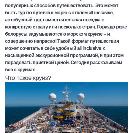
популярных способов путешествовать. Это может
Халва
быть тур по путёвке к морю с отелем
all
inclusive
,
автобусный тур, самостоятельная поездка в
Онлайн-обменник
конкретную страну или несколько стран. Гораздо реже
белорусы задумываются о морском круизе – и
Премиальный сервис Prime Line
совершенно напрасно! Такой формат путешествия
может сочетать в себе удобный
all
inclusive
с
Мобильный банк MOBY
насыщенной экскурсионной программой, и при этом
порадовать приятной ценой. Сегодня рассказываем
Потребительский кредит
всё о круизах.
Что такое круиз?
Карта КАКТУС
Продукты для Бизнеса