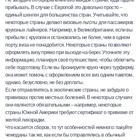
прибывать. В случае с Европой это довольно просто –
единый шенген для большинства стран. Учитывайте, что
некоторые страны делают визовые льготы для пассажиров
круизных лайнеров. Например, в Великобритании, если вы
прибыли с круизом и остановились не более, чем в одном
порту, виза не понадобится. Некоторые страны позволяют
оформлять визу прямо при выходе на берег. Уточните эту
информацию, планируя своё путешествие, чтобы облегчить
себе подготовку. Если вы бронируете круиз через турфирму,
она может помочь с оформлением всех виз одним пакетом,
однако, безусловно, не без доплаты.
Если отправляетесь в экзотические страны, не забудьте о
прививках против местных болезней. В некоторых случаях
они являются обязательными – например, некоторые
страны Южной Америки требуют сертификат о прививке от
желтой лихорадки.
Что касается сборов, то тут особенностей немного: пакуйте
чемоданы так же, как если бы отправлялись в обычный