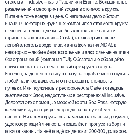
отелем all inclusive – как в Турции или Египте. Большинство
развлечений и мероприятий входит в стоимость круиза.
Питание тоже всегда в цене. С напитками дело обстоит
иначе. В некоторых круизных компаниях в стоимость круиза
включены только отдельные безалкогольные напитки
(пример такой компании – Costa), в некоторых в цене
легкий алкоголь вроде пива и вина (компания AIDA), в
некоторых – любые безалкогольные и алкогольные напитки
без ограничений (компания TUI). Обязательно обращайте
внимание на этот аспект при выборе круизного тура.
Конечно, за дополнительную плату на корабле можно купить
любой напиток, даже если он не входит в стоимость
путевки. Или поужинать в ресторане A la Carte и отведать
экзотических блюд, недоступных в ресторанах all inclusive.
Делается это с помощью морской карты Sea Pass, которую
каждому выдают при регистрации на борту в обмен на
паспорт. На время круиза она заменяет и главный документ,
удостоверяющий личность, и кошелёк, и пропуск на борт, и
ключ от каюты. На неё кладётся депозит 200-300 долларов,