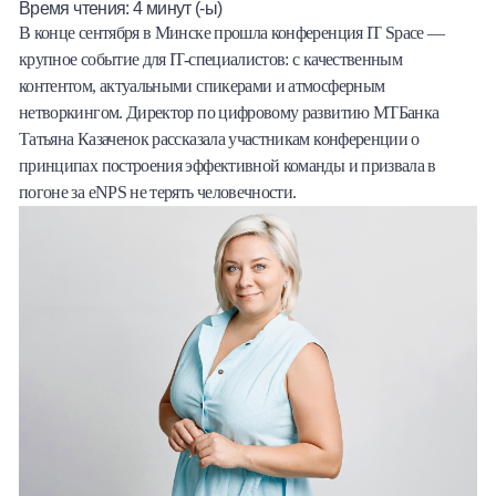
Время чтения:
4
минут (-ы)
Халва
В конце сентября в Минске прошла конференция IT Space —
крупное событие для IT-специалистов: с качественным
Онлайн-обменник
контентом, актуальными спикерами и атмосферным
нетворкингом. Директор по цифровому развитию МТБанка
Премиальный сервис Prime Line
Татьяна Казаченок рассказала участникам конференции о
принципах построения эффективной команды и призвала в
Мобильный банк MOBY
погоне за eNPS не терять человечности.
Потребительский кредит
Карта КАКТУС
Продукты для Бизнеса