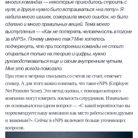
многих командах — некоторые приходилось строить с
нуля, в другие нужно было встраиваться «на лету». Я
набила много шишек, совершила много ошибок, но было
сделано и много правильных вещей. Тема моего
выступления — «Как не потерять человечность в погоне
за eNPS». Почему именно так? Мне хотелось
подчеркнуть, что при построении команды не стоит
опираться только на теорию и цифры, нужно
руководствоваться еще и своим внутренним чутьем.
Мне это всегда помогало.
При этом и метрики списывать со счетов не стоит, отмечает
спикер. А для этого важно понимать, что такое eNPS (Employee
Net Promoter Score). Это метод оценки, с помощью которого
компании могут измерить лояльность сотрудников. Изначально
он основывался на одном вопросе — «С какой вероятностью вы
порекомендуете нашу компанию как место работы своим друзьям
и знакомым?». Сейчас в eNPS включают больше уточняющих
вопросов.