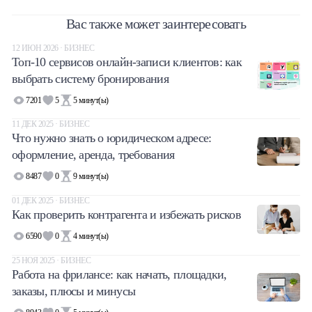
Вас также может заинтересовать
12 ИЮН 2026 · БИЗНЕС
Топ-10 сервисов онлайн-записи клиентов: как
выбрать систему бронирования
7201
5
5
минут(ы)
11 ДЕК 2025 · БИЗНЕС
Что нужно знать о юридическом адресе:
оформление, аренда, требования
8487
0
9
минут(ы)
01 ДЕК 2025 · БИЗНЕС
Как проверить контрагента и избежать рисков
6590
0
4
минут(ы)
25 НОЯ 2025 · БИЗНЕС
Работа на фрилансе: как начать, площадки,
заказы, плюсы и минусы