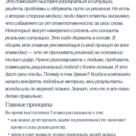
Это помогает быстрее разобраться в ситуации,
увидеть проблемы и обдумать пути их решения. Но есть
и вторая сторона медали: люди дают ответы анонимно,
что избавляет их от ответственности за свои слова.
Некоторые могут намеренно солгать или исказить
реальную ситуацию. Это надо держать в голове. В
общем, моя главная рекомендация (и мой принцип во всех
командах) — это не принимать решений на основании
только цифр. Нужно разговаривать с людьми, пробовать
совмещать рациональный подход с более личным. И это
даст свои плоды. Почему я так думаю? Когда в компаниях
начали внедрять подобные метрики, мои результаты
всегда шли по верхней планке. Значит, что-то я все-таки
делаю правильно.
Главные принципы
Во время выступления Татьяна рассказывала о том:
как важно делегировать задачи подчиненным (это экономит
время и силы руководителя);
зачем в одну команду нужно привлекать людей разных