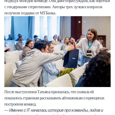
подход к молодой команде. Она даже порассуждала, как бороться
с гендерными стереотипами. Авторы трех лучших вопросов
получили подарки от МТБанка.
После выступления Татьяна призналась, что сначала ей
показалось странным рассказывать айтишникам о принципах
построения команд.
— Именно с IT началась история про команды, лидов и