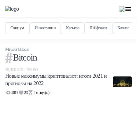
Социум
Инвестиции
Карьера
Лайфхаки
Бизнес
Мтблог
Bitcoin
Bitcoin
20 ДЕК 2021 · ТЕХНО
Новые максимумы криптовалют: итоги 2021 и
прогнозы на 2022
5817
23
4
минут(ы)