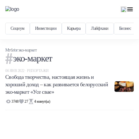
Социум
Инвестиции
Карьера
Лайфхаки
Бизнес
Мтблог
эко-маркет
эко-маркет
06 ЯНВ 2022 · РЕПОРТАЖИ
Свобода творчества, настоящая жизнь и
хороший доход – как развивается белорусский
эко-маркет «Усе свае»
3748
27
4
минут(ы)