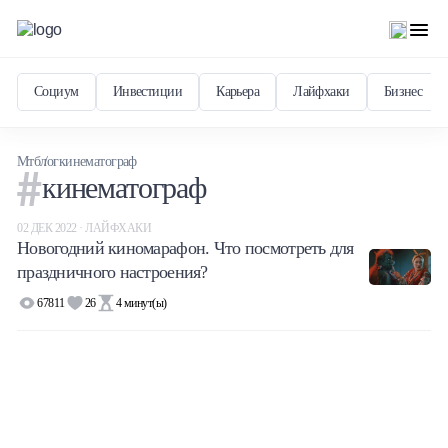
Социум
Инвестиции
Карьера
Лайфхаки
Бизнес
Мтблог
кинематограф
кинематограф
02 ДЕК 2022 · ЛАЙФХАКИ
Новогодний киномарафон. Что посмотреть для
праздничного настроения?
67811
26
4
минут(ы)