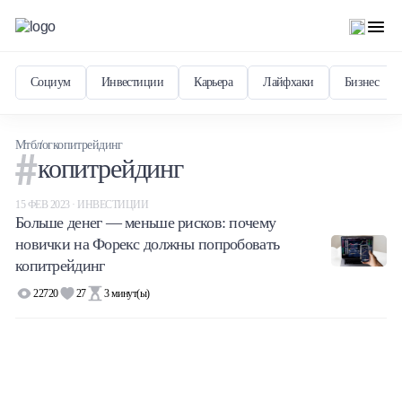
Социум
Инвестиции
Карьера
Лайфхаки
Бизнес
Мтблог
копитрейдинг
копитрейдинг
15 ФЕВ 2023 · ИНВЕСТИЦИИ
Больше денег — меньше рисков: почему
новички на Форекс должны попробовать
копитрейдинг
22720
27
3
минут(ы)