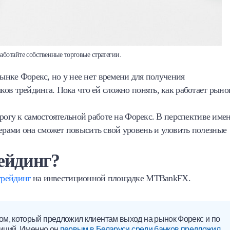
аботайте собственные торговые стратегии.
рынке Форекс, но у нее нет времени для получения
ов трейдинга. Пока что ей сложно понять, как работает рыно
орогу к самостоятельной работе на Форекс. В перспективе име
рами она сможет повысить свой уровень и уловить полезные
ейдинг?
трейдинг
на инвестиционной площадке MTBankFX.
м, который предложил клиентам выход на рынок Форекс и по
тиций. Именно он
первым в Беларуси среди банков предложил