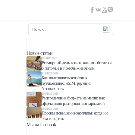
Новые статьи
06 АВГ 2026
Всемирный день кошек: как позаботиться
о питомце и помочь животным
31 ИЮЛ 2026
Как подготовить телефон к
путешествию: eSIM, роуминг,
безопасность
30 ИЮЛ 2026
Распределение бюджета на месяц: как
эффективно распорядиться зарплатой
29 ИЮЛ 2026
Просим повышение зарплаты: когда и о
чем говорить
Мы на facebook