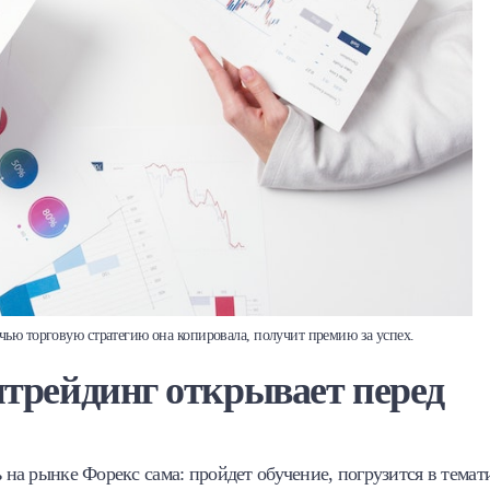
 чью торговую стратегию она копировала, получит премию за успех.
трейдинг открывает перед
 на рынке Форекс сама: пройдет обучение, погрузится в темат