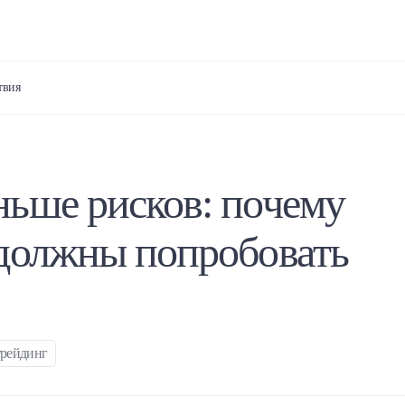
твия
ьше рисков: почему
 должны попробовать
трейдинг