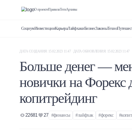
О проекте
Правила
Теги
Архивы
Социум
Инвестиции
Карьера
Лайфхаки
Бизнес
Законы
Техно
Путешес
ДАТА СОЗДАНИЯ: 15.02.2023 11:47 · ДАТА ОБНОВЛЕНИЯ: 15.02.2023 11:47
Больше денег — мен
новички на Форекс
копитрейдинг
22681
27
#финансы
#лайфхак
#форекс
#копи