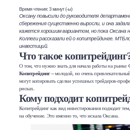
Халва
Время чтения:
3
минут (-ы)
Оксану повысили до руководителя департаме
Онлайн-обменник
сбережения существенно выросли, и она задал
кажется хорошим вариантом, но пока Оксана 
Премиальный сервис Prime Line
Коллеги рассказали ей о копитрейдинге. МТБ
инвестиций.
Мобильный банк MOBY
Что такое копитрейдинг
Потребительский кредит
О том, что нужно знать для начала работы на рынке
Копитрейдинг –
молодой, но очень привлекательный
Карта КАКТУС
могут копировать сделки успешных трейдеров-проф
рисках.
Продукты для Бизнеса
Кому подходит копитрей
Копитрейдинг как вид инвестирования подходит тем,
на обучение. Это именно то, что искала Оксана.