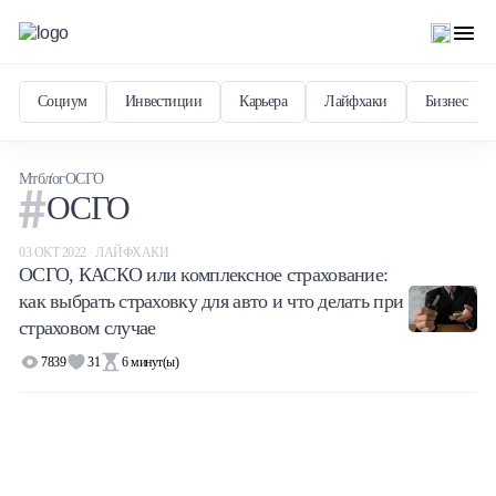
Социум
Инвестиции
Карьера
Лайфхаки
Бизнес
Мтблог
ОСГО
ОСГО
03 ОКТ 2022 · ЛАЙФХАКИ
ОСГО, КАСКО или комплексное страхование:
как выбрать страховку для авто и что делать при
страховом случае
7839
31
6
минут(ы)