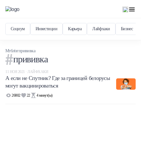
Социум
Инвестиции
Карьера
Лайфхаки
Бизнес
Мтблог
прививка
прививка
11 НОЯ 2021 · ЛАЙФХАКИ
А если не Спутник? Где за границей белорусы
могут вакцинироваться
26802
22
4
минут(ы)