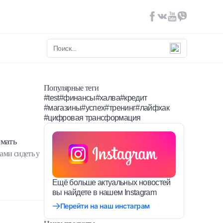
Популярные теги
#test
#финансы
#халва
#кредит
#магазины
#успех
#тренинг
#лайфхак
#цифровая трансформация
ймать
ами сидеть у
Ещё больше актуальных новостей
вы найдете в нашем Instagram
Перейти на наш инстаграм