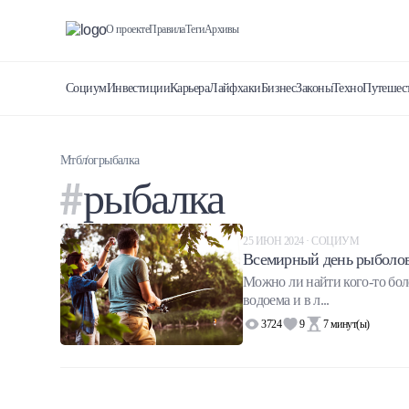
О проекте
Правила
Теги
Архивы
Социум
Инвестиции
Карьера
Лайфхаки
Бизнес
Законы
Техно
Путешес
Мтблог
рыбалка
рыбалка
25 ИЮН 2024 · СОЦИУМ
Всемирный день рыболовс
Можно ли найти кого-то бол
водоема и в л...
3724
9
7
минут(ы)