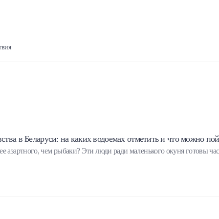
твия
тва в Беларуси: на каких водоемах отметить и что можно по
ее азартного, чем рыбаки? Эти люди ради маленького окуня готовы час